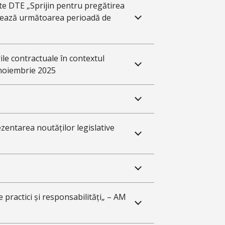
te DTE „Sprijin pentru pregătirea
izează următoarea perioadă de
rile contractuale în contextul
 noiembrie 2025
ezentarea noutăților legislative
 practici și responsabilități„ – AM