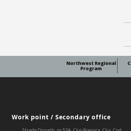
Northwest Regional
C
Program
Work point / Secondary office
Strada Donath, nr.53A, Cluj-Napoca, Cluj, Cod