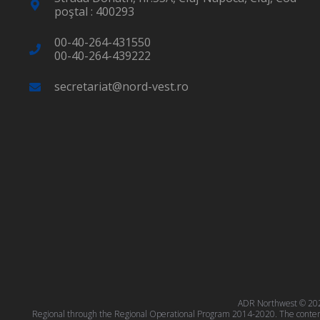
poştal : 400293
00-40-264-431550
00-40-264-439222
secretariat@nord-vest.ro
ADR Northwest © 2023
Regional through the Regional Operational Program 2014-2020. The content o