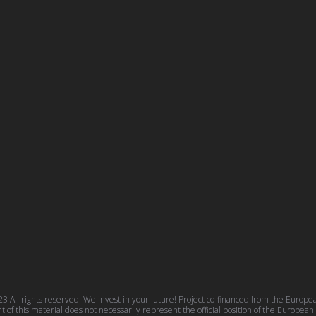
 All rights reserved! We invest in your future! Project co-financed from the Euro
f this material does not necessarily represent the official position of the Europea