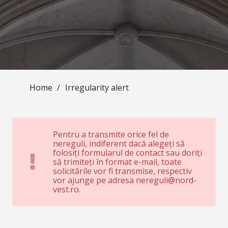
Home
/
Irregularity alert
Pentru a transmite orice fel de
nereguli, indiferent dacă alegeți să
folosiți formularul de contact sau doriți
să trimiteți în format e-mail, toate
solicitările vor fi transmise, respectiv
vor ajunge pe adresa nereguli@nord-
vest.ro.