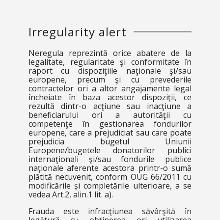
Irregularity alert
Neregula reprezintă orice abatere de la
legalitate, regularitate şi conformitate în
raport cu dispoziţiile naţionale şi/sau
europene, precum şi cu prevederile
contractelor ori a altor angajamente legal
încheiate în baza acestor dispoziţii, ce
rezultă dintr-o acţiune sau inacţiune a
beneficiarului ori a autorităţii cu
competenţe în gestionarea fondurilor
europene, care a prejudiciat sau care poate
prejudicia bugetul Uniunii
Europene/bugetele donatorilor publici
internaţionali şi/sau fondurile publice
naţionale aferente acestora printr-o sumă
plătită necuvenit, conform OUG 66/2011 cu
modificările și completările ulterioare, a se
vedea Art.2, alin.1 lit. a).
Frauda este infracţiunea săvârşită în