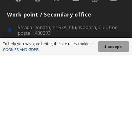
Work point / Secondary office
Strada Donath, nr.53A, Cluj-Napoca, Cluj, Cod
poştal : 400293
00-40-264-431550
To help you navigate better, the site uses cookies.
I accept
00-40-264-439222
COOKIES AND GDPR
secretariat@nord-vest.ro