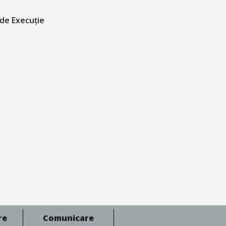
 de Execuție
re
Comunicare