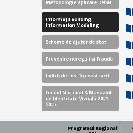
Metodologie aplicare DNSH
Informații Building
Information Modeling
Scheme de ajutor de stat
Prevenire nereguli și fraude
Indicii de cost în construcții
Ghidul Național & Manualul
de Identitate Vizuală 2021 –
2027
Programul Regional