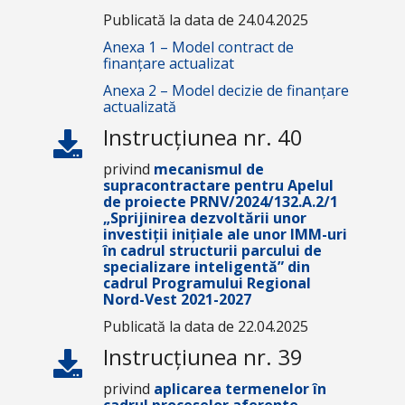
Publicată la data de 24.04.2025
Anexa 1 – Model contract de
finanțare actualizat
Anexa 2 – Model decizie de finanțare
actualizată
Instrucțiunea nr. 40
privind
mecanismul de
supracontractare pentru Apelul
de proiecte
PRNV/2024/132.A.2/1
„Sprijinirea dezvoltării unor
investiții inițiale ale unor IMM-uri
în cadrul structurii parcului de
specializare inteligentă
”
din
cadrul Programului Regional
Nord-Vest 2021-2027
Publicată la data de 22.04.2025
Instrucțiunea nr. 39
privind
aplicarea termenelor în