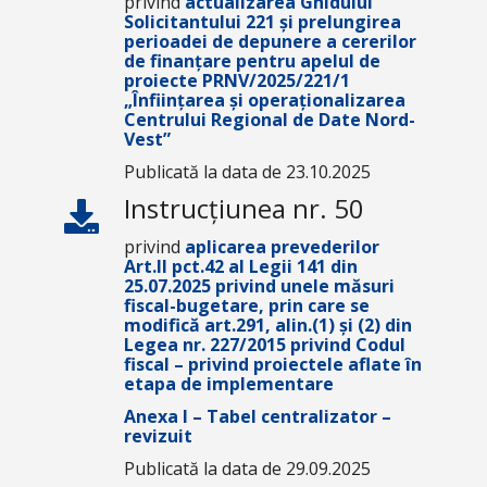
privind
actualizarea Ghidului
Solicitantului 221 și prelungirea
perioadei de depunere a cererilor
de finanțare pentru apelul de
proiecte PRNV/2025/221/1
„Înființarea și operaționalizarea
Centrului Regional de Date Nord-
Vest”
Publicată la data de 23.10.2025
Instrucțiunea nr. 50
privind
aplicarea prevederilor
Art.II pct.42 al Legii 141 din
25.07.2025 privind unele măsuri
fiscal-bugetare, prin care se
modifică art.291, alin.(1) și (2) din
Legea nr. 227/2015 privind Codul
fiscal –
privind proiectele aflate în
etapa de implementare
Anexa I – Tabel centralizator –
revizuit
Publicată la data de 29.09.2025