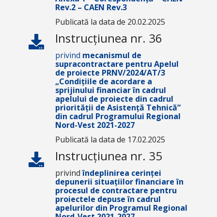
Rev.2 – CAEN Rev.3
Publicată la data de 20.02.2025
Instrucțiunea nr. 36
privind
mecanismul de
supracontractare pentru Apelul
de proiecte
PRNV/2024/AT/3
„Condițiile de acordare a
sprijinului financiar în cadrul
apelului de proiecte din cadrul
priorității de Asistență Tehnică”
din cadrul Programului Regional
Nord-Vest 2021-2027
Publicată la data de 17.02.2025
Instrucțiunea nr. 35
privind
îndeplinirea cerinței
depunerii situațiilor financiare în
procesul de contractare pentru
proiectele depuse în cadrul
apelurilor din Programul Regional
Nord-Vest 2021-2027