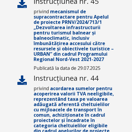
Instrucțiunea nr. 45
privind
mecanismul de
supracontractare pentru Apelul
de proiecte PRNV/2024/713/1
„Dezvoltarea infrastructurii
pentru turismul balnear și
balneoclimatic, inclusiv
îmbunătățirea accesului către
resursele și obiectivele turistice –
URBAN”
din cadrul Programului
Regional Nord-Vest 2021-2027
Publicată la data de 29.07.2025
Instrucțiunea nr. 44
privind
acordarea sumelor pentru
acoperirea valorii TVA neeligibile,
reprezentând taxa pe valoarea
adăugată aferentă cheltuielilor
cu mijloacele de transport în
comun, achiziționate în cadrul
proiectelor și încadrate în
categoria cheltuielilor eligibile
din cadrul apelurilor de proiecte