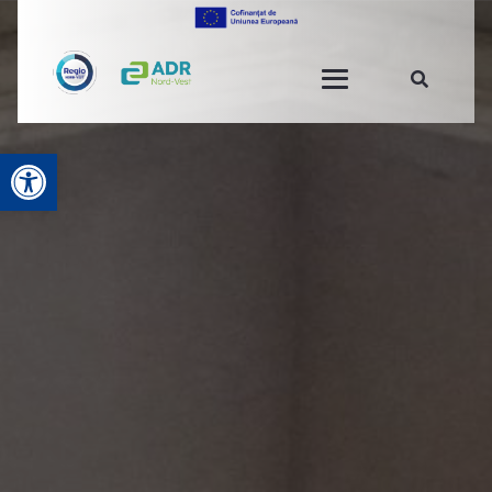
Deschide bara de unelte