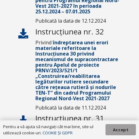
pentru Programul Regional Nord-
Vest 2021-2027 în perioada
25.12.2024 – 07.01.2025
Publicată la data de 12.12.2024
Instrucțiunea nr. 32
Privind
îndreptarea unei erori
materiale referitoare la
Instrucțiunea 30 privind
mecanismul de supracontractare
pentru Apelul de proiecte
PRNV/2023/521/1
„Construirea/reabilitarea
legăturilor rutiere secundare
către rețeaua rutieră și nodurile
TEN-T” din cadrul Programului
Regional Nord-Vest 2021-2027
Publicată la data de 11.12.2024
Instrucțiunea nr. 31
Pentru a vă ajuta să navigaţi cât mai bine, site-ul
Privind
mecanismul de
Accept
utilizează cookie-uri.
COOKIE ȘI GDPR
supracontractare pentru Apelul