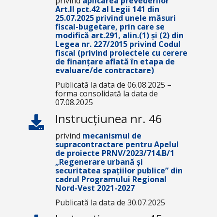
privind
aplicarea prevederilor
Art.II pct.42 al Legii 141 din
25.07.2025 privind unele măsuri
fiscal-bugetare, prin care se
modifică art.291, alin.(1) și (2) din
Legea nr. 227/2015 privind Codul
fiscal (privind proiectele cu cerere
de finanțare aflată în etapa de
evaluare/de contractare)
Publicată la data de 06.08.2025 –
forma consolidată la data de
07.08.2025
Instrucțiunea nr. 46
privind
mecanismul de
supracontractare pentru Apelul
de proiecte
PRNV/2023/714.B/1
„Regenerare urbană și
securitatea spațiilor publice”
din
cadrul Programului Regional
Nord-Vest 2021-2027
Publicată la data de 30.07.2025