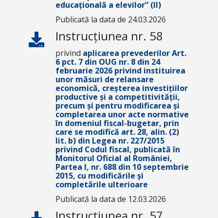
educațională a elevilor” (II)
Publicată la data de 24.03.2026
Instrucțiunea nr. 58
privind
aplicarea prevederilor Art.
6 pct. 7 din OUG nr. 8 din 24
februarie 2026 privind instituirea
unor măsuri de relansare
economică, creșterea investițiilor
productive și a competitivității,
precum și pentru modificarea și
completarea unor acte normative
în domeniul fiscal-bugetar, prin
care se modifică art. 28, alin. (2)
lit. b) din Legea nr. 227/2015
privind Codul fiscal, publicată în
Monitorul Oficial al României,
Partea I, nr. 688 din 10 septembrie
2015, cu modificările şi
completările ulterioare
Publicată la data de 12.03.2026
Instrucțiunea nr. 57