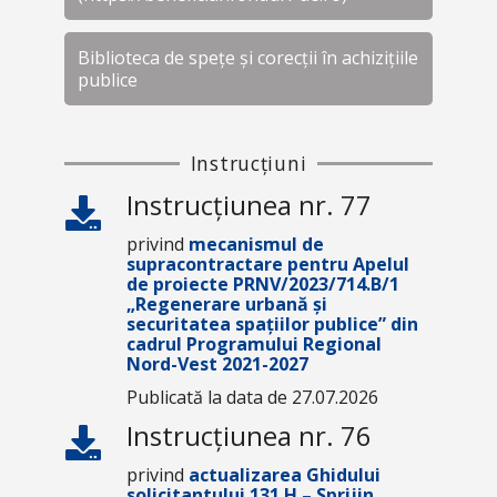
Biblioteca de spețe și corecții în achizițiile
publice
Instrucțiuni
Instrucțiunea nr. 77
privind
mecanismul de
supracontractare pentru Apelul
de proiecte
PRNV/2023/714.B/1
„Regenerare urbană și
securitatea spațiilor publice”
din
cadrul Programului Regional
Nord-Vest 2021-2027
Publicată la data de 27.07.2026
Instrucțiunea nr. 76
privind
actualizarea Ghidului
solicitantului 131.H – Sprijin