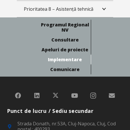
Prioritatea 8 – Asistență tehnică
Programul Regional
NV
Consultare
Apeluri de proiecte
Implementare
Comunicare
Punct de lucru / Sediu secundar
Strada Donath, nr.53A, Cluj-Napoca, Cluj, Cod
poştal : 400293