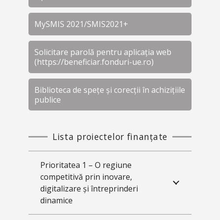
MySMIS 2021/SMIS2021+
Solicitare parolă pentru aplicația web
(https://beneficiar.fonduri-ue.ro)
Biblioteca de spețe și corecții în achizițiile
publice
Lista proiectelor finanțate
Prioritatea 1 – O regiune
competitivă prin inovare,
digitalizare și întreprinderi
dinamice