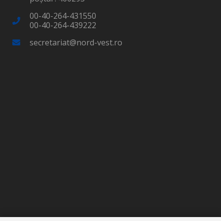
00-40-264-431550
00-40-264-439222
secretariat@nord-vest.ro