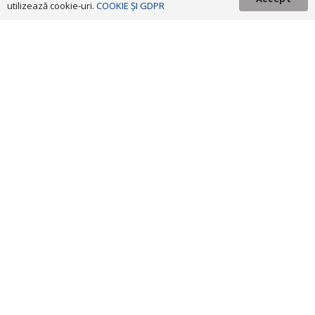
utilizează cookie-uri.
COOKIE ȘI GDPR
secretariat@nord-vest.ro