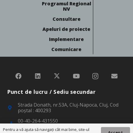
Programul Regional
NV
Consultare
Apeluri de proiecte
Implementare
Comunicare
Punct de lucru / Sediu secundar
Strada Donath, nr.53A, Cluj-Napoca, Cluj, Cod
poştal : 400293
00-40-264-431550
00-40-264-439222
Pentru a vă ajuta să navigaţi cât mai bine, site-ul
Accept