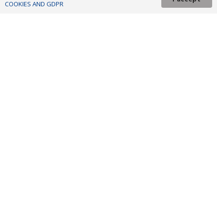
COOKIES AND GDPR
secretariat@nord-vest.ro