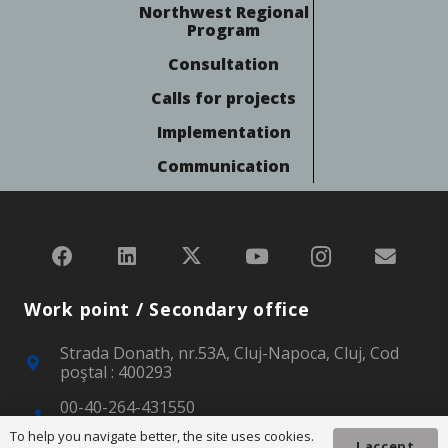
Northwest Regional
Program
Consultation
Calls for projects
Implementation
Communication
Work point / Secondary office
Strada Donath, nr.53A, Cluj-Napoca, Cluj, Cod
poştal : 400293
00-40-264-431550
00-40-264-439222
To help you navigate better, the site uses cookies.
I accept