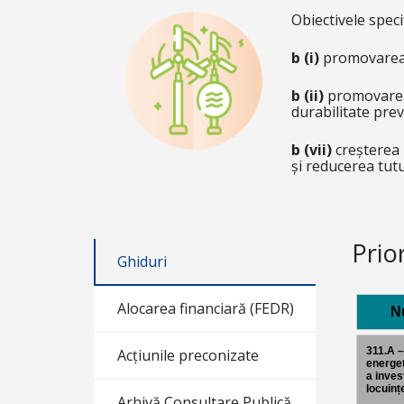
Obiectivele specif
b (i)
promovarea m
b (ii)
promovarea e
durabilitate prev
b (vii)
creșterea p
și reducerea tut
Prio
Ghiduri
Alocarea financiară (FEDR)
N
311.A –
Acțiunile preconizate
energet
a invest
locuinț
Arhivă Consultare Publică