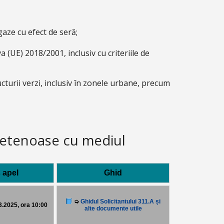
aze cu efect de seră;
(UE) 2018/2001, inclusiv cu criteriile de
ructurii verzi, inclusiv în zonele urbane, precum
prietenoase cu mediul
 apel
Ghid
➭
Ghidul Solicitantului 311.A și
03.2025, ora 10:00
alte documente utile