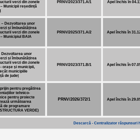
ructurii verzi din zonele
PRNV/2023/371.A/1
Apel închis în 04.
– Municipii reședință
ț
 – Dezvoltarea unor
erzi și îmbunătățirea
ructurii verzi din zonele
PRNV/2025/371.A/2
Apel închis în 31.
– Municipiul BAIA
 Dezvoltarea unor
erzi și îmbunătățirea
ructurii verzi din zonele
PRNV/2023/371.B/1
Apel închis în 07.
- orașe și municipii,
decât municipiile
ță de județ
prijin pentru pregătirea
tațiilor tehnico-
ice pentru proiecte
PRNV/2026/372/1
Apel închis în 29.
izează următoarea
dă de programare
ASTRUCTURA VERDE)
Descarcă - Centralizator răspunsuri 