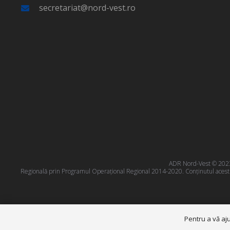
secretariat@nord-vest.ro
ADR Nord-Vest © 2023 T
Regională prin Programul Operațional Regional 2014-2020. Conţinutul acestui
Pentru a vă aju