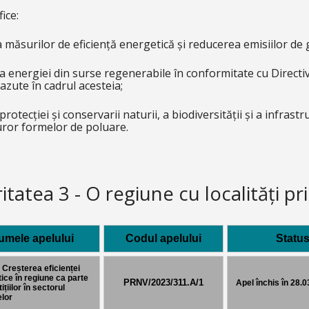
ice:
ăsurilor de eficiență energetică și reducerea emisiilor de g
nergiei din surse regenerabile în conformitate cu Directiva 
azute în cadrul acesteia;
rotecției și conservarii naturii, a biodiversității și a infrast
uror formelor de poluare.
ritatea 3 - O regiune cu localități 
umele apelului
Codul apelului
Status
 Creșterea eficienței
ice în regiune ca parte
PRNV/2023/311.A/1
Apel închis în 28.
ițiilor în sectorul
elor