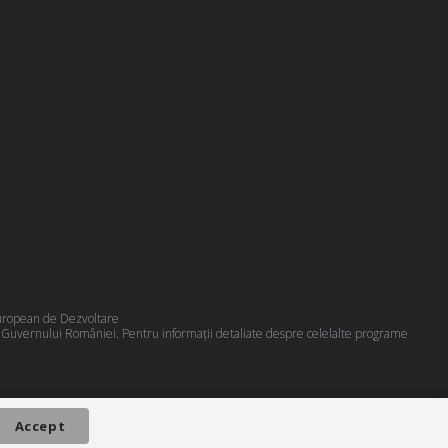
 European de Dezvoltare
a Guvernului României. Pentru informații detaliate despre celelalte programe
Accept