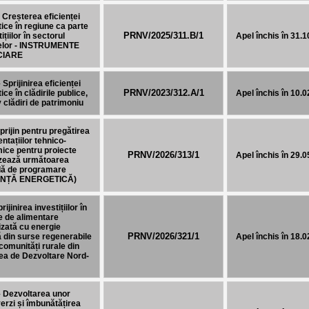
 Creșterea eficienței
ice în regiune ca parte
PRNV/2025/311.B/1
ițiilor în sectorul
Apel închis în 31.
țelor - INSTRUMENTE
CIARE
 Sprijinirea eficienței
PRNV/2023/312.A/1
ice în clădirile publice,
Apel închis în 10.
v clădiri de patrimoniu
prijin pentru pregătirea
tațiilor tehnico-
ice pentru proiecte
PRNV/2026/313/1
Apel închis în 29.
izează următoarea
dă de programare
ENȚĂ ENERGETICĂ)
rijinirea investițiilor în
e de alimentare
izată cu energie
PRNV/2026/321/1
 din surse regenerabile
Apel închis în 18.
comunități rurale din
ea de Dezvoltare Nord-
 Dezvoltarea unor
erzi și îmbunătățirea