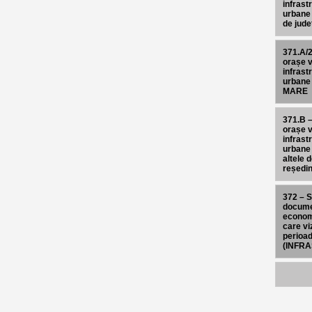
infrast
urbane 
de jude
371.A/2
orașe v
infrast
urbane 
MARE
371.B –
orașe v
infrast
urbane 
altele 
reședin
372 – S
documen
econom
care v
perioa
(INFR