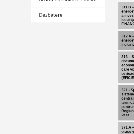
311.B –
energet
Dezbatere
a invest
locuin
FINAN
312 A –
energet
inclusi
313 – S
documen
econom
care v
perioa
(EFICI
321 - Sp
sistem
central
termică
pentru 
Regiun
Vest
371.A –
orașe v