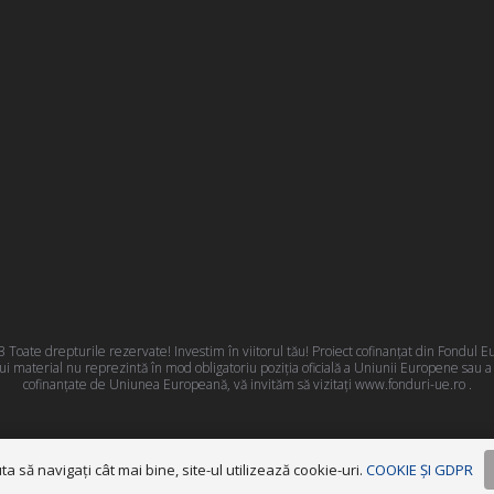
oate drepturile rezervate! Investim în viitorul tău! Proiect cofinanțat din Fondul
 material nu reprezintă în mod obligatoriu poziţia oficială a Uniunii Europene sau 
cofinanțate de Uniunea Europeană, vă invităm să vizitați
www.fonduri-ue.ro
.
Termeni și condiții
|
Politica GDPR
|
Cookies
ta să navigaţi cât mai bine, site-ul utilizează cookie-uri.
COOKIE ȘI GDPR