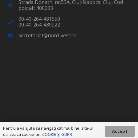
Strada Donath, nr.53A, Cluj-Napoca, Cluj, Cod
poştal : 400293
00-40-264-431550
00-40-264-439222
secretariat@nord-vest.ro
Pentru a vă ajuta să navigaţi cât mai bine, site-ul
Accept
utilizează cookie-uri.
COOKIE ȘI GDPR