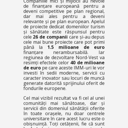
Companiile mici și mijlocii au nevoie
de finanțare europeană pentru a
deveni competitive pe plan regional,
dar mai ales pentru a deveni
relevante și pe plan european. Apelul
de proiecte dedicat domeniilor turism
și sănătate este răspunsul pentru
cele
26 de companii
care și-au depus
cele mai bune proiecte care pot primi
până la
1.5 milioane de euro
finanțare nerambursabilă. Iar
regiunea de dezvoltare Nord-Vest va
resimți efectele celor
40 de milioane
de euro
pe care aceste IMM-uri le vor
investi în sedii moderne, servicii cu
caracter inovator sau locuri de muncă
generate datorită sprijinului oferit de
fondurile europene.
Cel mai vizibil rezultat va fi cel al unei
comunități mai sănătoase, dar și
servicii din domeniul sănătății oferite
în toate orașele, nu doar centrele
universitare în care acest lucru este o
obișnuință. Toți cetățenii, fie că sunt