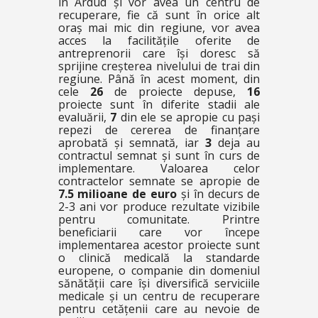
în Ardud și vor avea un centru de
recuperare, fie că sunt în orice alt
oraș mai mic din regiune, vor avea
acces la facilitățile oferite de
antreprenorii care își doresc să
sprijine creșterea nivelului de trai din
regiune. Până în acest moment, din
cele
26
de proiecte depuse,
16
proiecte sunt în diferite stadii ale
evaluării,
7
din ele se apropie cu pași
repezi de cererea de finanțare
aprobată și semnată, iar
3
deja au
contractul semnat și sunt în curs de
implementare. Valoarea celor
contractelor semnate se apropie de
7.5 milioane de euro
și în decurs de
2-3 ani vor produce rezultate vizibile
pentru comunitate. Printre
beneficiarii care vor începe
implementarea acestor proiecte sunt
o clinică medicală la standarde
europene, o companie din domeniul
sănătății care își diversifică serviciile
medicale și un centru de recuperare
pentru cetățenii care au nevoie de