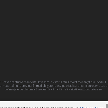
oate drepturile rezervate! Investim în viitorul tău! Proiect cofinanțat din Fondul
 material nu reprezintă în mod obligatoriu poziţia oficială a Uniunii Europene sau 
cofinanțate de Uniunea Europeană, vă invităm să vizitați
www.fonduri-ue.ro
.
Termeni și condiții
|
Politica GDPR
|
Cookies