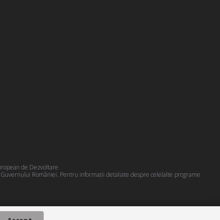
 European de Dezvoltare
a Guvernului României. Pentru informații detaliate despre celelalte programe
Accept