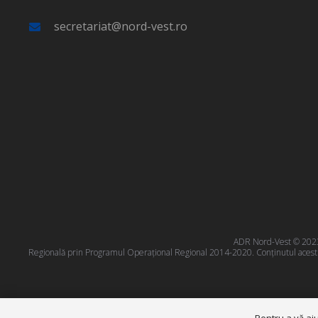
secretariat@nord-vest.ro
ADR Nord-Vest © 2023 T
Regională prin Programul Operațional Regional 2014-2020. Conţinutul acestui