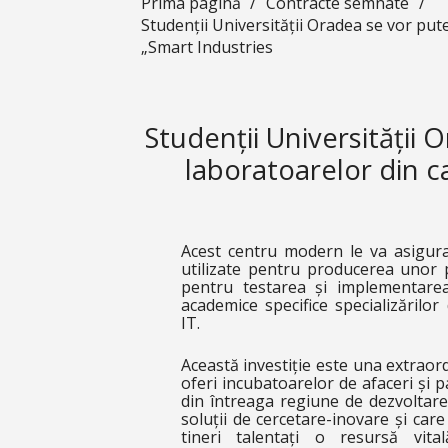
Prima pagină
/
Contracte semnate
/
Studenții Universității Oradea se vor put
„Smart Industries
Studenții Universității
laboratoarelor din c
Acest centru modern le va asigura 
utilizate pentru producerea unor 
pentru testarea și implementarea 
academice specifice specializărilor 
IT.
Această investiție este una extraord
oferi incubatoarelor de afaceri și p
din întreaga regiune de dezvoltare
soluții de cercetare-inovare și car
tineri talentați o resursă vit