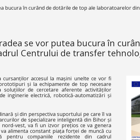
ea bucura în curând de dotările de top ale laboratoarelor din
 Oradea se vor putea bucura în curân
adrul Centrului de transfer tehnolo
cursanților accesul la mașini unelte ce vor fi
prototipuri și la echipamente de top necesare
soluțiilor de cercetare aferente activităților
de inginerie electrică, robotică-automatizări și
inară și din perspectiva suportului pe care îl va
arcurilor de specializare inteligentă din Bihor și
 nord-vest, va fi un izvor prețios ce va genera
e va alimenta constant piața forței de muncă cu
ală pentru companiile rezidente din cadrul