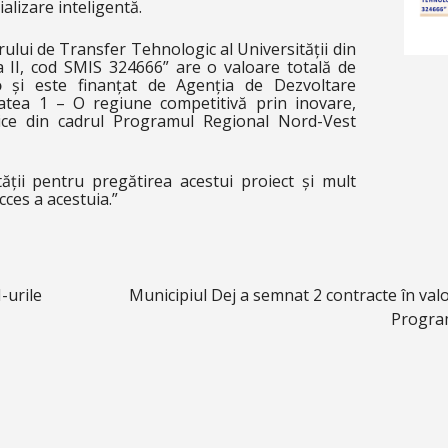
alizare inteligentă.
ului de Transfer Tehnologic al Universității din
 II, cod SMIS 324666” are o valoare totală de
o
și este finanțat de Agenția de Dezvoltare
atea 1 – O regiune competitivă prin inovare,
amice din cadrul Programul Regional Nord-Vest
ității pentru pregătirea acestui proiect și mult
ces a acestuia.”
-urile
Municipiul Dej a semnat 2 contracte în valo
Progra