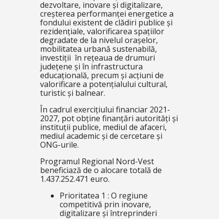
dezvoltare, inovare și digitalizare,
creșterea performanței energetice a
fondului existent de clădiri publice și
rezidențiale, valorificarea spațiilor
degradate de la nivelul orașelor,
mobilitatea urbană sustenabilă,
investiții în rețeaua de drumuri
județene și în infrastructura
educațională, precum și acțiuni de
valorificare a potențialului cultural,
turistic și balnear.
În cadrul exercițiului financiar 2021-
2027, pot obține finanțări autorități și
instituții publice, mediul de afaceri,
mediul academic și de cercetare și
ONG-urile.
Programul Regional Nord-Vest
beneficiază de o alocare totală de
1.437.252.471 euro.
Prioritatea 1 : O regiune
competitivă prin inovare,
digitalizare și întreprinderi