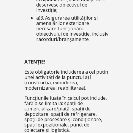
deservesc obiectivul de
investiție;
a)3. Asigurarea utilităților și
amenajărilor exterioare
necesare funcționării
obiectivului de investiție, inclusiv
racorduri/branșamente.
ATENȚIE!
Este obligatorie includerea a cel puțin
unei activități de la punctul a)1
(construcția, extinderea,
modernizarea, reabilitarea).
Funcțiunile luate în calcul pot include,
fără a se limita la: spații de
comercializare/piață, spații de
depozitare, spații de refrigerare,
spații de procesare și condiționare,
spații expoziționale, punct de
colectare și logistică.