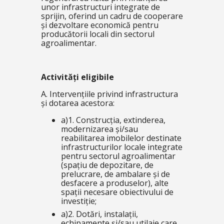
unor infrastructuri integrate de
sprijin, oferind un cadru de cooperare
și dezvoltare economică pentru
producătorii locali din sectorul
agroalimentar.
Activități eligibile
A. Intervențiile privind infrastructura
și dotarea acestora:
a)1. Construcția, extinderea,
modernizarea și/sau
reabilitarea imobilelor destinate
infrastructurilor locale integrate
pentru sectorul agroalimentar
(spațiu de depozitare, de
prelucrare, de ambalare și de
desfacere a produselor), alte
spații necesare obiectivului de
investiție;
a)2. Dotări, instalații,
echipamente și/sau utilaje care