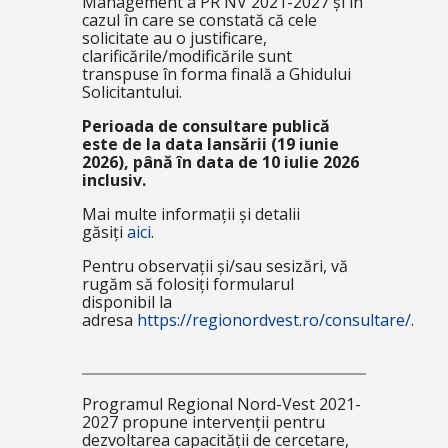
Management a PR NV 2021-2027 și în
cazul în care se constată că cele
solicitate au o justificare,
clarificările/modificările sunt
transpuse în forma finală a Ghidului
Solicitantului.
Perioada de consultare publică
este de la data lansării (19 iunie
2026), până în data de 10 iulie 2026
inclusiv.
Mai multe informații și detalii
găsiți
aici
.
Pentru observații și/sau sesizări, vă
rugăm să folosiți formularul
disponibil la
adresa
https://regionordvest.ro/consultare/
.
Programul Regional Nord-Vest 2021-
2027 propune intervenții pentru
dezvoltarea capacității de cercetare,