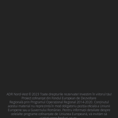
ADR Nord-Vest © 2023 Toate drepturile rezervate! Investim în viitorul tău!
Proiect cofinanțat din Fondul European de Dezvoltare
Regională prin Programul Operațional Regional 2014-2020. Conţinutul
acestui material nu reprezintă în mod obligatoriu poziţia oficială a Uniunii
Europene sau a Guvernului României. Pentru informații detaliate despre
celelalte programe cofinanțate de Uniunea Europeană, vă invităm să
vizitați
www.fonduri-ue.ro
.