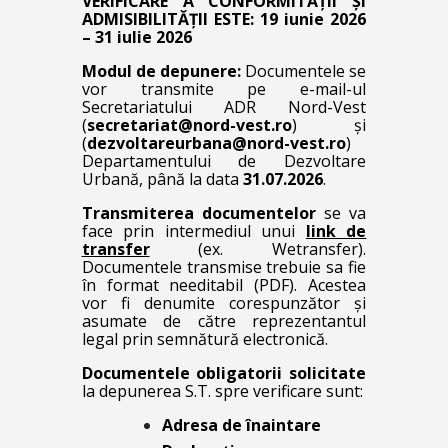
VERIFICARE A CONFORMITĂȚII ȘI
ADMISIBILITĂȚII ESTE:
19 iunie 2026
– 31 iulie 2026
Modul de depunere:
Documentele se
vor transmite pe e-mail-ul
Secretariatului ADR Nord-Vest
(
secretariat@nord-vest.ro
) și
(
dezvoltareurbana@nord-vest.ro
)
Departamentului de Dezvoltare
Urbană, până la data
31.07.2026
.
Transmiterea documentelor
se va
face prin intermediul unui
link de
transfer
(ex. Wetransfer).
Documentele transmise trebuie sa fie
în format needitabil (PDF). Acestea
vor fi denumite corespunzător şi
asumate de către reprezentantul
legal prin semnătură electronică.
Documentele obligatorii solicitate
la depunerea S.T. spre verificare sunt:
Adresa de înaintare