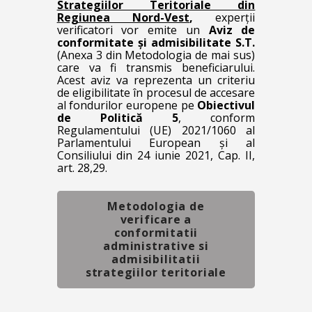
Strategiilor Teritoriale din
Regiunea Nord-Vest
,
experții
verificatori vor emite un
Aviz de
conformitate și admisibilitate S.T.
(Anexa 3 din Metodologia de mai sus)
care va fi transmis beneficiarului.
Acest aviz va reprezenta un criteriu
de eligibilitate în procesul de accesare
al fondurilor europene pe
Obiectivul
de Politică 5
, conform
Regulamentului (UE) 2021/1060 al
Parlamentului European și al
Consiliului din 24 iunie 2021, Cap. II,
art. 28,29.
Metodologia de
verificare a
conformitatii
administrative si
admisibilitatii
strategiilor teritoriale