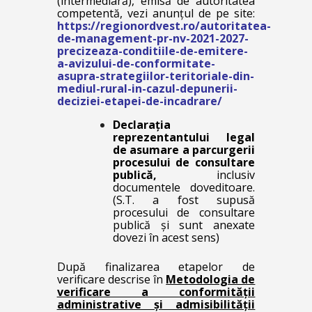
(intermediară), emisă de autoritatea
competentă, vezi anunțul de pe site:
https://regionordvest.ro/autoritatea-
de-management-pr-nv-2021-2027-
precizeaza-conditiile-de-emitere-
a-avizului-de-conformitate-
asupra-strategiilor-teritoriale-din-
mediul-rural-in-cazul-depunerii-
deciziei-etapei-de-incadrare/
Declarația
reprezentantului legal
de asumare a parcurgerii
procesului de consultare
publică,
inclusiv
documentele doveditoare.
(S.T. a fost supusă
procesului de consultare
publică şi sunt anexate
dovezi în acest sens)
După finalizarea etapelor de
verificare descrise în
Metodologia de
verificare a conformității
administrative și admisibilității