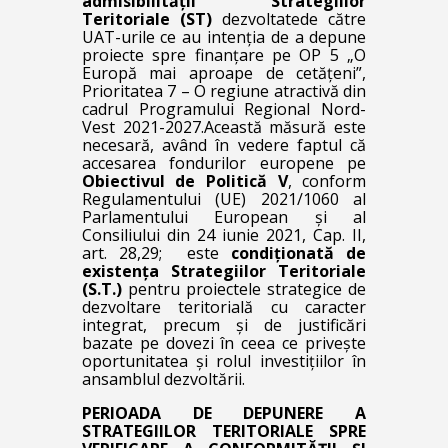
admisibilității Strategiilor
Teritoriale (ST)
dezvoltatede către
UAT-urile ce au intenția de a depune
proiecte spre finanțare pe OP 5 „O
Europă mai aproape de cetățeni”,
Prioritatea 7 – O regiune atractivă din
cadrul Programului Regional Nord-
Vest 2021-2027.Această măsură este
necesară, având în vedere faptul că
accesarea fondurilor europene pe
Obiectivul de Politică V
, conform
Regulamentului (UE) 2021/1060 al
Parlamentului European și al
Consiliului din 24 iunie 2021, Cap. II,
art. 28,29
; este
condiționat
ă de
existența Strategiilor Teritoriale
(S.T.)
pentru proiectele strategice de
dezvoltare teritorială cu caracter
integrat, precum și de justificări
bazate pe dovezi în ceea ce privește
oportunitatea și rolul investițiilor în
ansamblul dezvoltării.
PERIOADA DE DEPUNERE A
STRATEGIILOR TERITORIALE SPRE