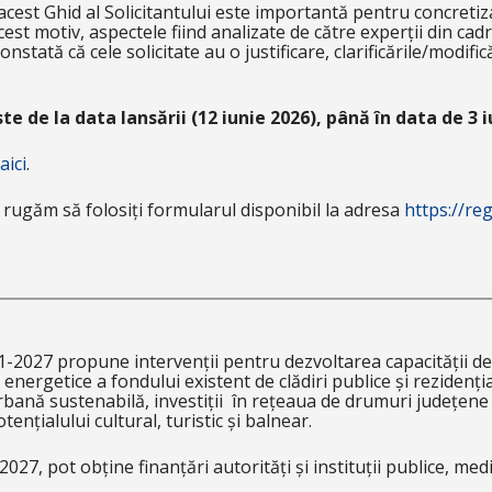
 acest Ghid al Solicitantului este importantă pentru concreti
cest motiv, aspectele fiind analizate de către experții din c
nstată că cele solicitate au o justificare, clarificările/modif
e de la data lansării (12 iunie 2026), până în data de 3 iu
aici
.
ă rugăm să folosiți formularul disponibil la adresa
https://re
027 propune intervenții pentru dezvoltarea capacității de c
energetice a fondului existent de clădiri publice și rezidenția
urbană sustenabilă, investiții în rețeaua de drumuri județene 
tențialului cultural, turistic și balnear.
2027, pot obține finanțări autorități și instituții publice, me