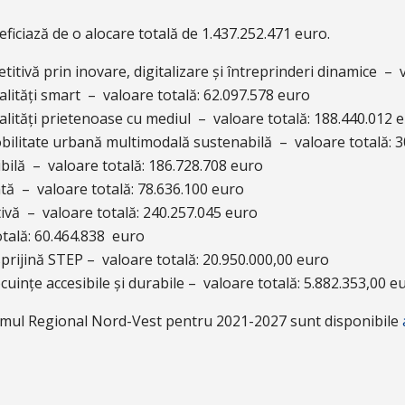
ciază de o alocare totală de 1.437.252.471 euro.
titivă prin inovare, digitalizare și întreprinderi dinamice – 
calități smart – valoare totală: 62.097.578 euro
calități prietenoase cu mediul – valoare totală: 188.440.012 
obilitate urbană multimodală sustenabilă – valoare totală: 
ibilă – valoare totală: 186.728.708 euro
ată – valoare totală: 78.636.100 euro
tivă – valoare totală: 240.257.045 euro
otală: 60.464.838 euro
sprijină STEP – valoare totală: 20.950.000,00 euro
ocuințe accesibile și durabile – valoare totală: 5.882.353,00 e
amul Regional Nord-Vest pentru 2021-2027 sunt disponibile