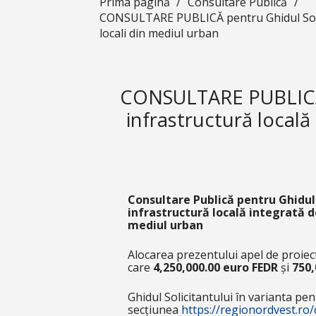
Prima pagină
/
Consultare Publică
/
CONSULTARE PUBLICĂ pentru Ghidul Solicit
locali din mediul urban
CONSULTARE PUBLICĂ p
infrastructură locală
Consultare Publică pentru Ghidul
infrastructură locală integrată de
mediul urban
Alocarea prezentului apel de proiect
care
4,250,000.00 euro
FEDR
și
750,
Ghidul Solicitantului în varianta pe
secțiunea
https://regionordvest.ro/