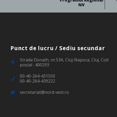
Programul Regional
NV
Punct de lucru / Sediu secundar
Strada Donath, nr.53A, Cluj-Napoca, Cluj, Cod
poştal : 400293
00-40-264-431550
00-40-264-439222
secretariat@nord-vest.ro