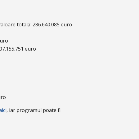
valoare totală: 286.640.085 euro
euro
307.155.751 euro
uro
aici
, iar programul poate fi