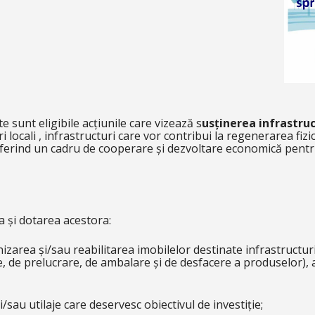
e sunt eligibile acțiunile care vizează s
usținerea infrastruc
locali , infrastructuri care vor contribui la regenerarea fizi
 oferind un cadru de cooperare și dezvoltare economică pentru
ra și dotarea acestora:
izarea și/sau reabilitarea imobilelor destinate infrastructur
 de prelucrare, de ambalare și de desfacere a produselor), a
i/sau utilaje care deservesc obiectivul de investiție;