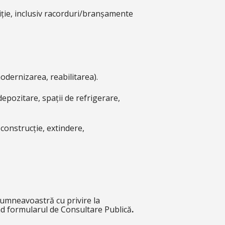
tiție, inclusiv racorduri/branșamente
modernizarea, reabilitarea).
 depozitare, spații de refrigerare,
 construcție, extindere,
 dumneavoastră cu privire la
d formularul de Consultare Publică
.