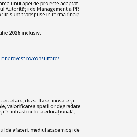
zarea unui apel de proiecte adaptat
adrul Autorității de Management a PR
icările sunt transpuse în forma finală
lie 2026 inclusiv.
gionordvest.ro/consultare/
.
ercetare, dezvoltare, inovare și
le, valorificarea spațiilor degradate
și în infrastructura educațională,
diul de afaceri, mediul academic și de