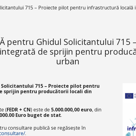
antului 715 – Proiecte pilot pentru infrastructură locală i
entru Ghidul Solicitantului 715 – 
 integrată de sprijin pentru producăt
urban
 Solicitantului
715 – Proiecte pilot pentru
 sprijin pentru producătorii locali din
e (
FEDR + CN
) este de
5.000.000,00 euro
, din
000.00 Euro buget de stat
.
ntru consultare publică se regăsește în
consultare/
.