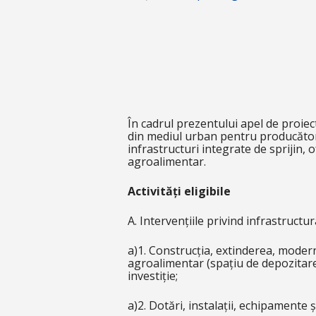
În cadrul prezentului apel de proiect
din mediul urban pentru producători 
infrastructuri integrate de sprijin,
agroalimentar.
Activități eligibile
A. Intervențiile privind infrastructu
a)1. Construcția, extinderea, modern
agroalimentar (spațiu de depozitare,
investiție;
a)2. Dotări, instalații, echipamente ș