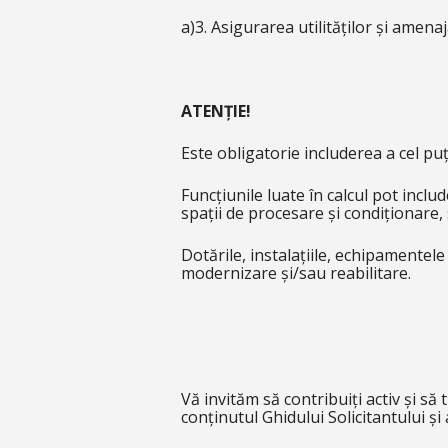
a)3. Asigurarea utilităților și amena
ATENȚIE!
Este obligatorie includerea a cel puț
Funcțiunile luate în calcul pot includ
spații de procesare și condiționare, 
Dotările, instalațiile, echipamentele
modernizare și/sau reabilitare.
Vă invităm să contribuiți activ și să
conținutul Ghidului Solicitantului ș