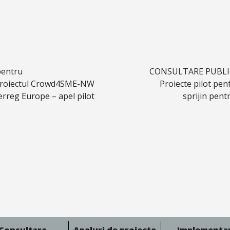
 pentru
CONSULTARE PUBLICĂ 
n proiectul Crowd4SME-NW
Proiecte pilot pen
reg Europe – apel pilot
sprijin pent