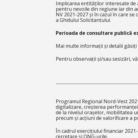
Implicarea entităților interesate de
pentru nevoile din regiune iar din a
NV 2021-2027 și în cazul în care se co
a Ghidului Solicitantului.
Perioada de consultare publică est
Mai multe informații și detalii găsiți
Pentru observații și/sau sesizări, v
Programul Regional Nord-Vest 2021-2
digitalizare, creșterea performanței 
de la nivelul orașelor, mobilitatea 
precum și acțiuni de valorificare a po
În cadrul exercițiului financiar 2021-
cercetare și ONG-urile.