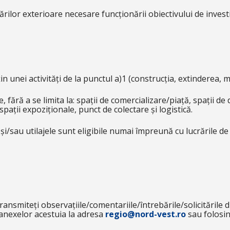
jărilor exterioare necesare funcționării obiectivului de inves
in unei activități de la punctul a)1 (construcția, extinderea, 
e, fără a se limita la: spații de comercializare/piață, spații de
spații expoziționale, punct de colectare și logistică.
 și/sau utilajele sunt eligibile numai împreună cu lucrările de
 transmiteți observațiile/comentariile/întrebările/solicitările
i anexelor acestuia la adresa
regio@nord-vest.ro
sau folosin