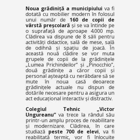
Noua grădiniță a municipiului
va fi
dotată cu mobilier modern în folosul
unui număr de
160 de copii de
vârstă preșcolară
și se va întinde pe
o suprafață de aproape 4.000 mp.
Clădirea va dispune de 8 săli pentru
activități didactice, sală de mese, sală
de odihnă și spațiu de joacă. În
această nouă clădire se vor muta
grupele de copii de la grădinițele
„Lumea Prichindeilor” și „Pinocchio”,
două grădinițe a căror copii și
personal așteaptă cu nerăbdare să se
mute în noua casă deoarece
grădinițele actuale nu dispun de
dotările necesare pentru a asigura un
act educațional interactiv și distractiv.
Colegiul Tehnic „Victor
Ungureanu”
va trece la rândul său
printr-un amplu proces de reabilitare
și modernizare. Clădirea, în care
studiază
peste 700 de elevi
, va fi
reabilitată termic, vor fi înlocuite