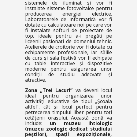
sistemele de iluminat și vor fi
instalate sisteme fotovoltaice pentru
producerea energiei electrice.
Laboratoarele de informatică vor fi
dotate cu calculatoare noi pe care vor
fi instalate softuri de proiectare de
top, ideale pentru a-i pregăti pe
liceenii pasionați de domeniul tehnic.
Atelierele de croitorie vor fi dotate cu
echipamente profesionale, iar sălile
de curs și sala festivă vor fi echipate
cu table interactive și dispozitive
moderne pentru asigurarea unor
condiții de studiu adecvate și
atractive.
Zona „Trei Lacuri”
va deveni locul
ideal pentru organizarea unor
activități educative de tipul „Școala
altfel”, cât și locul perfect pentru
petrecerea timpului liber pentru toți
cetățenii orașului. Această zonă va
include:
un muzeu ihtiologic
(muzeu zoologic dedicat studiului
peștilor), spații expoziționale,