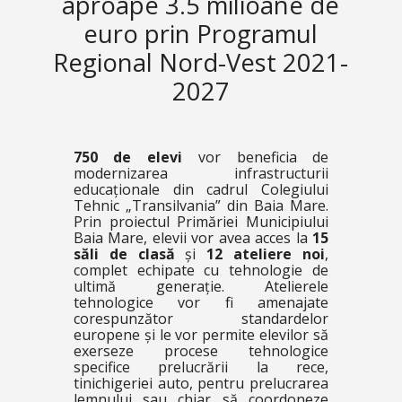
aproape 3.5 milioane de
euro prin Programul
Regional Nord-Vest 2021-
2027
750 de elevi
vor beneficia de
modernizarea infrastructurii
educaționale din cadrul Colegiului
Tehnic „Transilvania” din Baia Mare.
Prin proiectul Primăriei Municipiului
Baia Mare, elevii vor avea acces la
15
săli de clasă
și
12 ateliere noi
,
complet echipate cu tehnologie de
ultimă generație. Atelierele
tehnologice vor fi amenajate
corespunzător standardelor
europene și le vor permite elevilor să
exerseze procese tehnologice
specifice prelucrării la rece,
tinichigeriei auto, pentru prelucrarea
lemnului sau chiar să coordoneze