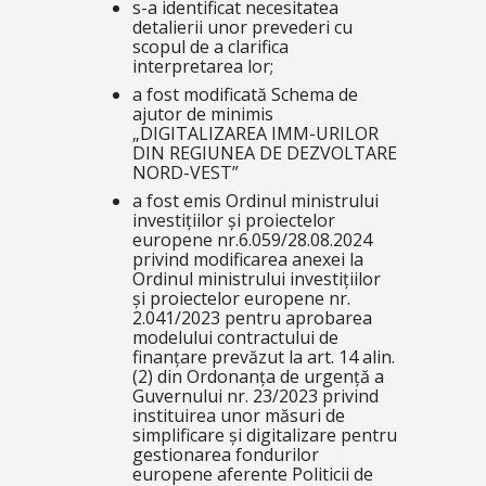
s-a identificat necesitatea
detalierii unor prevederi cu
scopul de a clarifica
interpretarea lor;
a fost modificată Schema de
ajutor de minimis
„DIGITALIZAREA IMM-URILOR
DIN REGIUNEA DE DEZVOLTARE
NORD-VEST”
a fost emis Ordinul ministrului
investițiilor și proiectelor
europene nr.6.059/28.08.2024
privind modificarea anexei la
Ordinul ministrului investițiilor
și proiectelor europene nr.
2.041/2023 pentru aprobarea
modelului contractului de
finanțare prevăzut la art. 14 alin.
(2) din Ordonanța de urgență a
Guvernului nr. 23/2023 privind
instituirea unor măsuri de
simplificare și digitalizare pentru
gestionarea fondurilor
europene aferente Politicii de