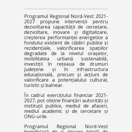
Programul Regional Nord-Vest 2021-
2027 propune intervenții pentru
dezvoltarea capacității de cercetare,
dezvoltare, inovare și digitalizare,
creșterea performanței energetice a
fondului existent de clădiri publice și
rezidențiale, valorificarea spațiilor
degradate de la nivelul orașelor,
mobilitatea urbană sustenabilă,
investiții în rețeaua de drumuri
județene și în infrastructura
educațională, precum și acțiuni de
valorificare a potențialului cultural,
turistic și balnear.
În cadrul exercițiului financiar 2021-
2027, pot obține finanțări autorități și
instituții publice, mediul de afaceri,
mediul academic și de cercetare și
ONG-urile.
Programul Regional Nord-Vest
beneficiază de o alocare totală de