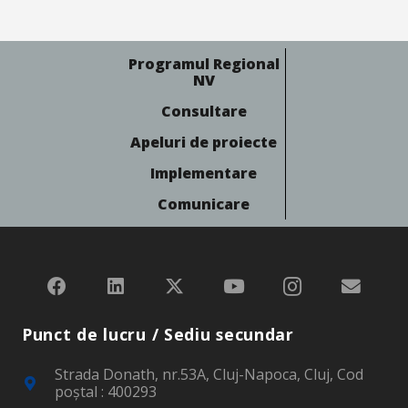
Programul Regional
NV
Consultare
Apeluri de proiecte
Implementare
Comunicare
Punct de lucru / Sediu secundar
Strada Donath, nr.53A, Cluj-Napoca, Cluj, Cod
poştal : 400293