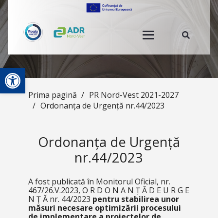
Deschide bara de unelte
Prima pagină
/
PR Nord-Vest 2021-2027
/
Ordonanța de Urgență nr.44/2023
Ordonanța de Urgență
nr.44/2023
A fost publicată în Monitorul Oficial, nr.
467/26.V.2023, O R D O N A N Ț Ă D E U R G E
N Ț Ă nr. 44/2023
pentru stabilirea unor
măsuri necesare optimizării procesului
de implementare a proiectelor de