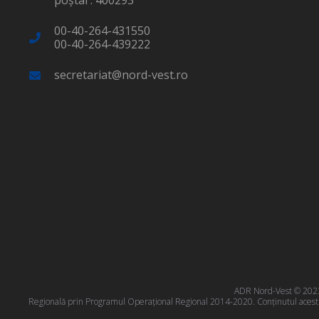
poştal : 400293
00-40-264-431550
00-40-264-439222
secretariat@nord-vest.ro
ADR Nord-Vest © 2023 T
Regională prin Programul Operațional Regional 2014-2020. Conţinutul acestui