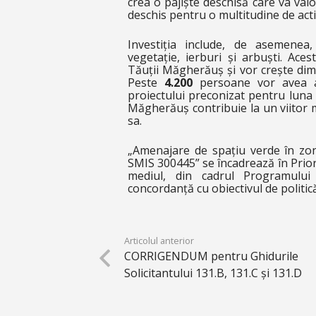
crea o pajiște deschisă care va valor
deschis pentru o multitudine de activ
Investiția include, de asemene
vegetație, ierburi și arbuști. Acest
Tăuții Măgherăuș și vor crește dim
Peste
4.200
persoane vor avea ac
proiectului preconizat pentru luna i
Măgherăuș contribuie la un viitor 
sa.
„Amenajare de spațiu verde în zo
SMIS 300445” se încadrează în Priori
mediul, din cadrul Programului
concordanță cu obiectivul de politi
Articolul anterior
CORRIGENDUM pentru Ghidurile
Solicitantului 131.B, 131.C și 131.D