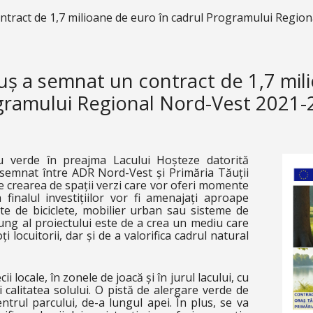
tract de 1,7 milioane de euro în cadrul Programului Regio
uș a semnat un contract de 1,7 mili
gramului Regional Nord-Vest 2021-
u verde în preajma Lacului Hoșteze datorită
t semnat între ADR Nord-Vest și Primăria Tăuții
e crearea de spații verzi care vor oferi momente
 finalul investițiilor vor fi amenajați aproape
ste de biciclete, mobilier urban sau sisteme de
lung al proiectului este de a crea un mediu care
i locuitorii, dar și de a valorifica cadrul natural
ii locale, în zonele de joacă și în jurul lacului, cu
i calitatea solului. O pistă de alergare verde de
entrul parcului, de-a lungul apei. În plus, se va