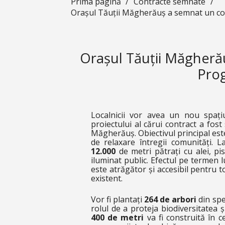
Prima pagină
/
Contracte semnate
/
Orașul Tăuții Măgherăuș a semnat un con
Orașul Tăuții Măgheră
Pro
Localnicii vor avea un nou spați
proiectului al cărui contract a fos
Măgherăuș. Obiectivul principal est
de relaxare întregii comunități. La
12.000
de metri pătrați cu alei, pi
iluminat public. Efectul pe termen 
este atrăgător și accesibil pentru toț
existent.
Vor fi plantați
264 de arbori
din spec
rolul de a proteja biodiversitatea ș
400 de metri
va fi construită în c