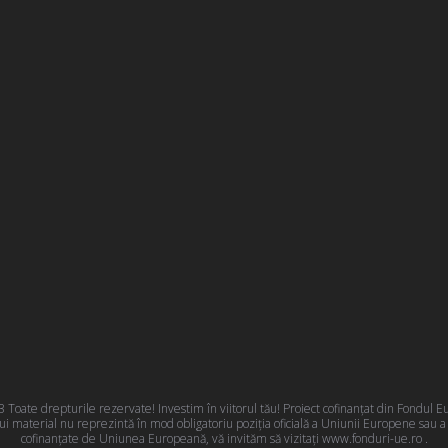
oate drepturile rezervate! Investim în viitorul tău! Proiect cofinanțat din Fondul
 material nu reprezintă în mod obligatoriu poziţia oficială a Uniunii Europene sau 
cofinanțate de Uniunea Europeană, vă invităm să vizitați
www.fonduri-ue.ro
.