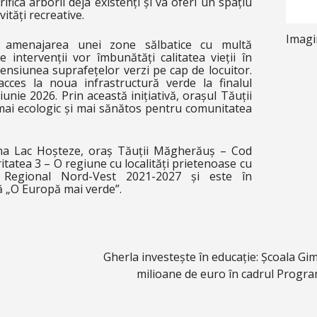
ifica arborii deja existenți și va oferi un spațiu
ități recreative.
Imagi
a, amenajarea unei zone sălbatice cu multă
e intervenții vor îmbunătăți calitatea vieții în
ensiunea suprafețelor verzi pe cap de locuitor.
ces la noua infrastructură verde la finalul
unie 2026. Prin această inițiativă, orașul Tăuții
mai ecologic și mai sănătos pentru comunitatea
na Lac Hoșteze, oraș Tăuții Măgherăuș – Cod
tatea 3 – O regiune cu localități prietenoase cu
 Regional Nord-Vest 2021-2027 și este în
că „O Europă mai verde”.
Gherla investește în educație: Școala Gi
milioane de euro în cadrul Progr