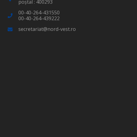
poştal : 400293
00-40-264-431550
00-40-264-439222
secretariat@nord-vest.ro