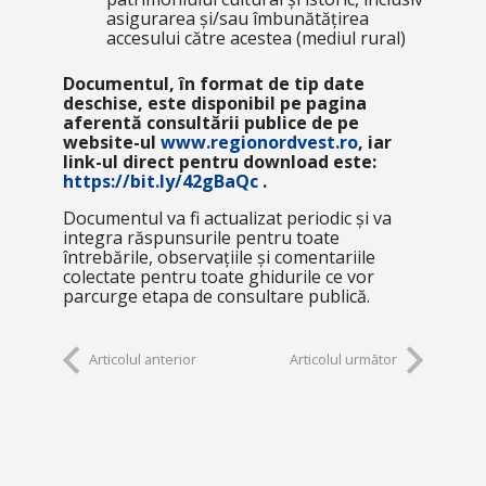
asigurarea și/sau îmbunătățirea
accesului către acestea (mediul rural)
Documentul, în format de tip date
deschise, este disponibil pe pagina
aferentă consultării publice de pe
website-ul
www.regionordvest.ro
, iar
link-ul direct pentru download este:
https://bit.ly/42gBaQc
.
Documentul va fi actualizat periodic și va
integra răspunsurile pentru toate
întrebările, observațiile și comentariile
colectate pentru toate ghidurile ce vor
parcurge etapa de consultare publică.
Articolul anterior
Articolul următor