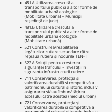
481.A Utilizarea crescută a
transportului public și a altor forme de
mobilitate urbană ecologice
(Mobilitate urbană) – Municipii
reședință de județ
481.B Utilizarea crescută a
transportului public și a altor forme de
mobilitate urbană ecologice
(Mobilitate urbană)
521 Construirea/reabilitarea
legăturilor rutiere secundare către
rețeaua rutieră și nodurile TEN-T
522.A
Soluții pentru creșterea
siguranței traficului – Investiții în
siguranța infrastructurii rutiere
711 Conservarea, protecția și
valorificarea durabilă și competitivă a
patrimoniului cultural și istoric, inclusiv
asigurarea și/sau îmbunătățirea
accesului către acestea
(mediul urban)
721 Conservarea, protecția și
valorificarea durabilă și competitivă a
patrimoniului cultural și istoric, inclusiv