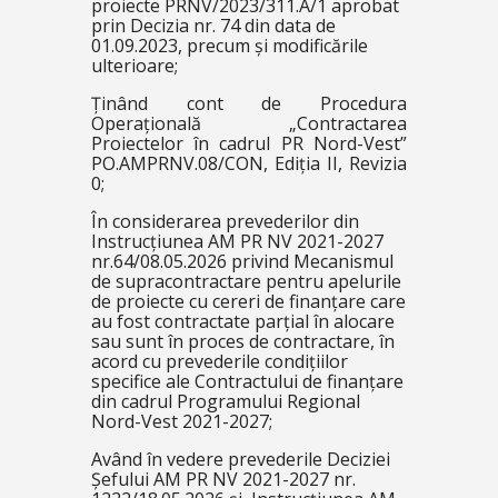
proiecte PRNV/2023/311.A/1 aprobat
prin Decizia nr. 74 din data de
01.09.2023, precum și modificările
ulterioare;
Ținând cont de Procedura
Operațională „Contractarea
Proiectelor în cadrul PR Nord-Vest”
PO.AMPRNV.08/CON, Ediția II, Revizia
0;
În considerarea prevederilor din
Instrucțiunea AM PR NV 2021-2027
nr.64/08.05.2026 privind Mecanismul
de supracontractare pentru apelurile
de proiecte cu cereri de finanțare care
au fost contractate parțial în alocare
sau sunt în proces de contractare, în
acord cu prevederile condițiilor
specifice ale Contractului de finanțare
din cadrul Programului Regional
Nord-Vest 2021-2027;
Având în vedere prevederile Deciziei
Șefului AM PR NV 2021-2027 nr.