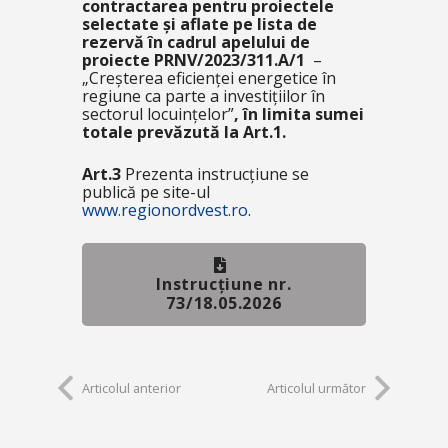
contractarea pentru proiectele
selectate și aflate pe lista de
rezervă în cadrul apelului de
proiecte PRNV/2023/311.A/1
–
„Creșterea eficienței energetice în
regiune ca parte a investițiilor în
sectorul locuințelor”
,
în limita sumei
totale prevăzută la Art.1.
Art.3
Prezenta instrucțiune se
publică pe site-ul
www.regionordvest.ro
.
Instrucțiune nr.
73/18.05.2026
Articolul anterior
Articolul următor