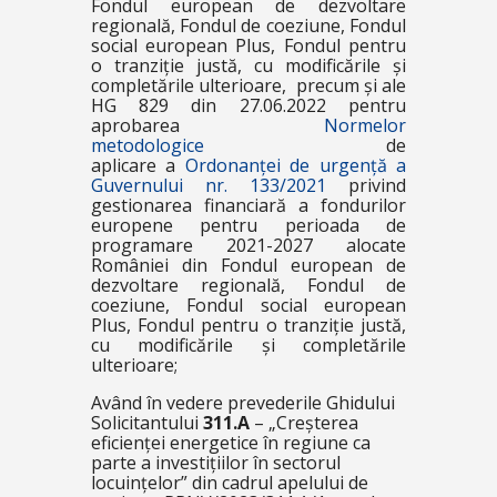
Fondul european de dezvoltare
regională, Fondul de coeziune, Fondul
social european Plus, Fondul pentru
o tranziție justă, cu modificările și
completările ulterioare, precum și ale
HG 829 din 27.06.2022 pentru
aprobarea
Normelor
metodologice
de
aplicare a
Ordonanței de urgență a
Guvernului nr. 133/2021
privind
gestionarea financiară a fondurilor
europene pentru perioada de
programare 2021-2027 alocate
României din Fondul european de
dezvoltare regională, Fondul de
coeziune, Fondul social european
Plus, Fondul pentru o tranziție justă,
cu modificările și completările
ulterioare;
Având în vedere prevederile Ghidului
Solicitantului
311.A
– „Creșterea
eficienței energetice în regiune ca
parte a investițiilor în sectorul
locuințelor”
din cadrul apelului de