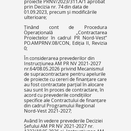
proiecte PRNV/2023/311.A/1 aprobat
prin Decizia nr. 74 din data de
01.09.2023, precum și modificările
ulterioare;
Ținând cont de Procedura
Operațională „Contractarea
Proiectelor în cadrul PR Nord-Vest”
PO.AMPRNV.08/CON, Ediția II, Revizia
0;
În considerarea prevederilor din
Instrucțiunea AM PR NV 2021-2027
nr.64/08.05.2026 privind Mecanismul
de supracontractare pentru apelurile
de proiecte cu cereri de finanțare care
au fost contractate parțial în alocare
sau sunt în proces de contractare, în
acord cu prevederile condițiilor
specifice ale Contractului de finanțare
din cadrul Programului Regional
Nord-Vest 2021-2027;
Având în vedere prevederile Deciziei
Șefului AM PR NV 2021-2027 nr.