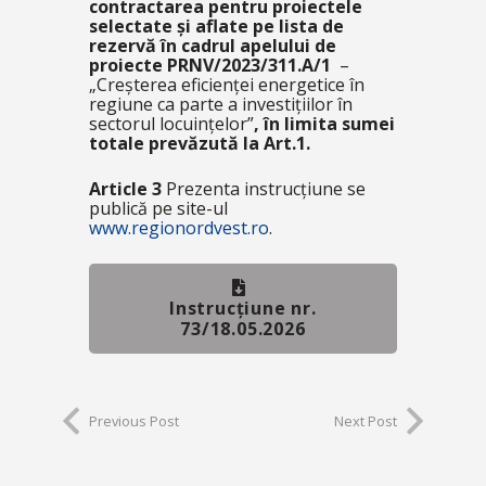
contractarea pentru proiectele
selectate și aflate pe lista de
rezervă în cadrul apelului de
proiecte PRNV/2023/311.A/1
–
„Creșterea eficienței energetice în
regiune ca parte a investițiilor în
sectorul locuințelor”
,
în limita sumei
totale prevăzută la Art.1.
Article 3
Prezenta instrucțiune se
publică pe site-ul
www.regionordvest.ro
.
Instrucțiune nr.
73/18.05.2026
Previous Post
Next Post