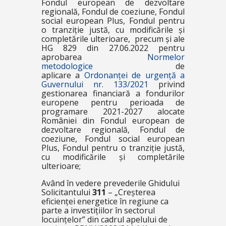
Fondul european de dezvoltare
regională, Fondul de coeziune, Fondul
social european Plus, Fondul pentru
o tranziție justă, cu modificările și
completările ulterioare, precum și ale
HG 829 din 27.06.2022 pentru
aprobarea
Normelor
metodologice
de
aplicare a
Ordonanței de urgență a
Guvernului nr. 133/2021
privind
gestionarea financiară a fondurilor
europene pentru perioada de
programare 2021-2027 alocate
României din Fondul european de
dezvoltare regională, Fondul de
coeziune, Fondul social european
Plus, Fondul pentru o tranziție justă,
cu modificările și completările
ulterioare;
Având în vedere prevederile Ghidului
Solicitantului
311
– „Creșterea
eficienței energetice în regiune ca
parte a investițiilor în sectorul
locuințelor”
din cadrul apelului de