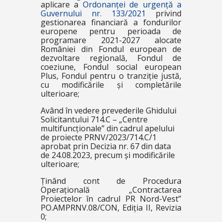
aplicare a
Ordonanței de urgență a
Guvernului nr. 133/2021
privind
gestionarea financiară a fondurilor
europene pentru perioada de
programare 2021-2027 alocate
României din Fondul european de
dezvoltare regională, Fondul de
coeziune, Fondul social european
Plus, Fondul pentru o tranziție justă,
cu modificările și completările
ulterioare;
Având în vedere prevederile Ghidului
Solicitantului 714.C – „Centre
multifuncționale” din cadrul apelului
de proiecte PRNV/2023/714.C/1
aprobat prin Decizia nr. 67 din data
de 24.08.2023, precum și modificările
ulterioare;
Ținând cont de Procedura
Operațională „Contractarea
Proiectelor în cadrul PR Nord-Vest”
PO.AMPRNV.08/CON, Ediția II, Revizia
0;