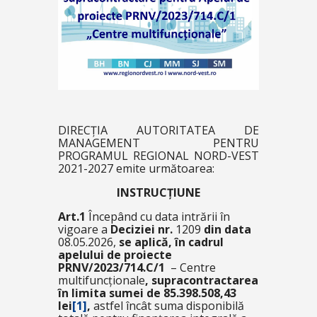
DIRECȚIA AUTORITATEA DE
MANAGEMENT PENTRU
PROGRAMUL REGIONAL NORD-VEST
2021-2027 emite următoarea:
INSTRUCȚIUNE
Art.1
Începând cu data intrării în
vigoare a
Deciziei nr.
1209
din data
08.05.2026,
se aplică, în cadrul
apelului de proiecte
PRNV/2023/714.C/1
– Centre
multifuncționale
, supracontractarea
în limita sumei de 85.398.508,43
lei
[1]
,
astfel încât suma disponibilă