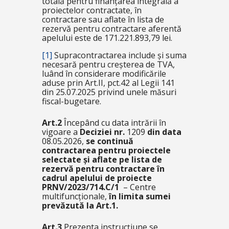
totală pentru finanțarea integrală a
proiectelor contractate, în
contractare sau aflate în lista de
rezervă pentru contractare aferentă
apelului este de 171.221.893,79 lei.
[1]
Supracontractarea include și suma
necesară pentru creșterea de TVA,
luând în considerare modificările
aduse prin Art.II, pct.42 al Legii 141
din 25.07.2025 privind unele măsuri
fiscal-bugetare.
Art.2
Începând cu data intrării în
vigoare a
Deciziei nr.
1209
din data
08.05.2026,
se continuă
contractarea pentru proiectele
selectate și aflate pe lista de
rezervă pentru contractare în
cadrul apelului de proiecte
PRNV/2023/714.C/1
– Centre
multifuncționale
,
în limita sumei
prevăzută la Art.1.
Art.3
Prezenta instrucțiune se