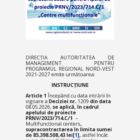
DIRECȚIA AUTORITATEA DE
MANAGEMENT PENTRU
PROGRAMUL REGIONAL NORD-VEST
2021-2027 emite următoarea:
INSTRUCȚIUNE
Article 1
Începând cu data intrării în
vigoare a
Deciziei nr.
1209
din data
08.05.2026,
se aplică, în cadrul
apelului de proiecte
PRNV/2023/714.C/1
–
Multifunctional centers
,
supracontractarea în limita sumei
de 85.398.508,43 lei
[1]
,
astfel încât