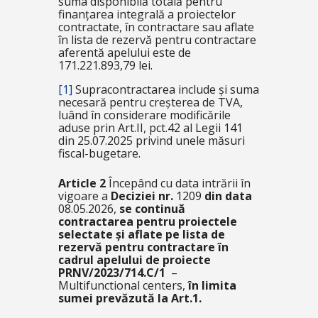
suma disponibilă totală pentru
finanțarea integrală a proiectelor
contractate, în contractare sau aflate
în lista de rezervă pentru contractare
aferentă apelului este de
171.221.893,79 lei.
[1]
Supracontractarea include și suma
necesară pentru creșterea de TVA,
luând în considerare modificările
aduse prin Art.II, pct.42 al Legii 141
din 25.07.2025 privind unele măsuri
fiscal-bugetare.
Article 2
Începând cu data intrării în
vigoare a
Deciziei nr.
1209
din data
08.05.2026,
se continuă
contractarea pentru proiectele
selectate și aflate pe lista de
rezervă pentru contractare în
cadrul apelului de proiecte
PRNV/2023/714.C/1
–
Multifunctional centers
,
în limita
sumei prevăzută la Art.1.