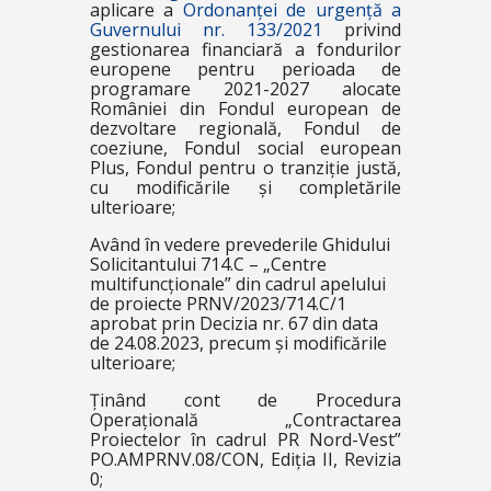
aplicare a
Ordonanței de urgență a
Guvernului nr. 133/2021
privind
gestionarea financiară a fondurilor
europene pentru perioada de
programare 2021-2027 alocate
României din Fondul european de
dezvoltare regională, Fondul de
coeziune, Fondul social european
Plus, Fondul pentru o tranziție justă,
cu modificările și completările
ulterioare;
Având în vedere prevederile Ghidului
Solicitantului 714.C – „Centre
multifuncționale” din cadrul apelului
de proiecte PRNV/2023/714.C/1
aprobat prin Decizia nr. 67 din data
de 24.08.2023, precum și modificările
ulterioare;
Ținând cont de Procedura
Operațională „Contractarea
Proiectelor în cadrul PR Nord-Vest”
PO.AMPRNV.08/CON, Ediția II, Revizia
0;