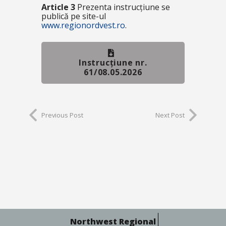
Article 3
Prezenta instrucțiune se
publică pe site-ul
www.regionordvest.ro
.
Instrucțiune nr.
61/08.05.2026
Previous Post
Next Post
Northwest Regional