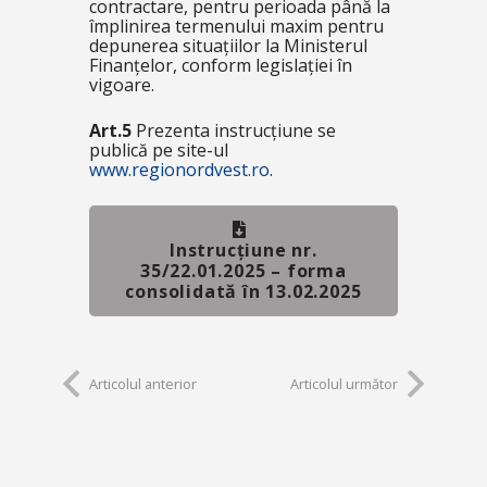
contractare, pentru perioada până la
împlinirea termenului maxim pentru
depunerea situațiilor la Ministerul
Finanțelor, conform legislației în
vigoare.
Art.5
Prezenta instrucțiune se
publică pe site-ul
www.regionordvest.ro
.
Instrucțiune nr.
35/22.01.2025 – forma
consolidată în 13.02.2025
Articolul anterior
Articolul următor