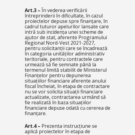
Art.3
–
În vederea verificării
întreprinderii în dificultate, în cazul
proiectelor depuse spre finanțare, în
cadrul tuturor apelurilor lansate care
intră sub incidența unei scheme de
ajutor de stat, aferente Programului
Regional Nord-Vest 2021-2027,
pentru solicitanții care se încadrează
în categoria unităților administrativ
teritoriale, pentru contractele care
urmează să fie semnate până la
termenul limită stabilit de Ministerul
Finanţelor pentru depunerea
situațiilor financiare aferente anului
fiscal încheiat, în etapa de contractare
nu se vor solicita situații financiare
actualizate, contractarea urmând să
fie realizată în baza situațiilor
financiare depuse odată cu cererea de
finanțare.
Art.4
–
Prezenta instrucțiune se
aplică proiectelor în etapa de