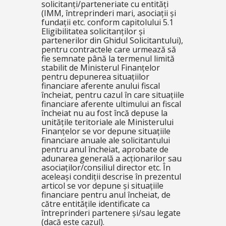
solicitanți/parteneriate cu entități
(IMM, întreprinderi mari, asociații și
fundații etc. conform capitolului
5.1
Eligibilitatea solicitanților și
partenerilor
din Ghidul Solicitantului),
pentru contractele care urmează să
fie semnate până la termenul limită
stabilit de Ministerul Finanţelor
pentru depunerea situațiilor
financiare aferente anului fiscal
încheiat, pentru cazul în care situațiile
financiare aferente ultimului an fiscal
încheiat nu au fost încă depuse la
unitățile teritoriale ale Ministerului
Finanțelor se vor depune situațiile
financiare anuale ale solicitantului
pentru anul încheiat, aprobate de
adunarea generală a acționarilor sau
asociaților/consiliul director etc. În
aceleași condiții descrise în prezentul
articol se vor depune și situațiile
financiare pentru anul încheiat, de
către entitățile identificate ca
întreprinderi partenere și/sau legate
(dacă este cazul).