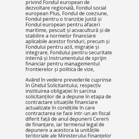
privind Fondul european de
dezvoltare regională, Fondul social
european Plus, Fondul de coeziune,
Fondul pentru o tranziție justă și
Fondul european pentru afaceri
maritime, pescuit și acvacultură și de
stabilire a normelor financiare
aplicabile acestor fonduri, precum și
Fondului pentru azil, migrație și
integrare, Fondului pentru securitate
internă și Instrumentului de sprijin
financiar pentru managementul
frontierelor și politica de vize,
Având în vedere prevederile cuprinse
în Ghidul Solicitantului, respectiv
instituirea obligației în sarcina
solicitanților de a depune în etapa de
contractare situațiile financiare
actualizate în condițiile în care
contractarea se face intr-un an fiscal
diferit față de anul depunerii Cererii
de finanțare, iar termenul legal de
depunere a acestora la unitățile
teritoriale ale Ministerului Finanțelor