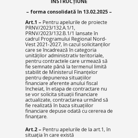
INSTRUCȚIUNE
– forma consolidată în 13.02.2025 –
Art.1
–
Pentru apelurile de proiecte
PRNV/2023/132.A.1/1,
PRNV/2023/132.B.1/1 lansate în
cadrul Programului Regional Nord-
Vest 2021-2027, în cazul solicitanților
care se încadrează în categoria
unităților administrativ teritoriale,
pentru contractele care urmează să
fie semnate până la termenul limită
stabilit de Ministerul Finanţelor
pentru depunerea situațiilor
financiare aferente anului fiscal
încheiat, în etapa de contractare nu
se vor solicita situații financiare
actualizate, contractarea urmând să
fie realizată în baza situațiilor
financiare depuse odată cu cererea de
finanțare.
Art.2
–
Pentru apelurile de la art.1, în
situația în care există