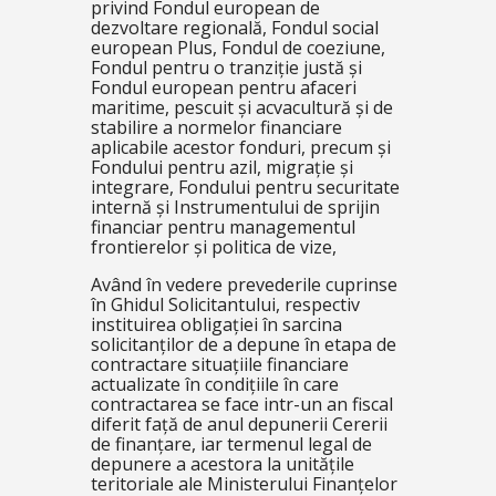
privind Fondul european de
dezvoltare regională, Fondul social
european Plus, Fondul de coeziune,
Fondul pentru o tranziție justă și
Fondul european pentru afaceri
maritime, pescuit și acvacultură și de
stabilire a normelor financiare
aplicabile acestor fonduri, precum și
Fondului pentru azil, migrație și
integrare, Fondului pentru securitate
internă și Instrumentului de sprijin
financiar pentru managementul
frontierelor și politica de vize,
Având în vedere prevederile cuprinse
în Ghidul Solicitantului, respectiv
instituirea obligației în sarcina
solicitanților de a depune în etapa de
contractare situațiile financiare
actualizate în condițiile în care
contractarea se face intr-un an fiscal
diferit față de anul depunerii Cererii
de finanțare, iar termenul legal de
depunere a acestora la unitățile
teritoriale ale Ministerului Finanțelor