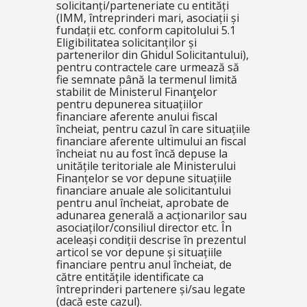
solicitanți/parteneriate cu entități
(IMM, întreprinderi mari, asociații și
fundații etc. conform capitolului
5.1
Eligibilitatea solicitanților și
partenerilor
din Ghidul Solicitantului),
pentru contractele care urmează să
fie semnate până la termenul limită
stabilit de Ministerul Finanţelor
pentru depunerea situațiilor
financiare aferente anului fiscal
încheiat, pentru cazul în care situațiile
financiare aferente ultimului an fiscal
încheiat nu au fost încă depuse la
unitățile teritoriale ale Ministerului
Finanțelor se vor depune situațiile
financiare anuale ale solicitantului
pentru anul încheiat, aprobate de
adunarea generală a acționarilor sau
asociaților/consiliul director etc. În
aceleași condiții descrise în prezentul
articol se vor depune și situațiile
financiare pentru anul încheiat, de
către entitățile identificate ca
întreprinderi partenere și/sau legate
(dacă este cazul).