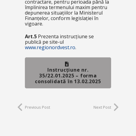
contractare, pentru perioada până la
împlinirea termenului maxim pentru
depunerea situațiilor la Ministerul
Finanțelor, conform legislației în
vigoare.
Art.5
Prezenta instrucțiune se
publică pe site-ul
www.regionordvest.ro
.
Instrucțiune nr.
35/22.01.2025 – forma
consolidată în 13.02.2025
Previous Post
Next Post