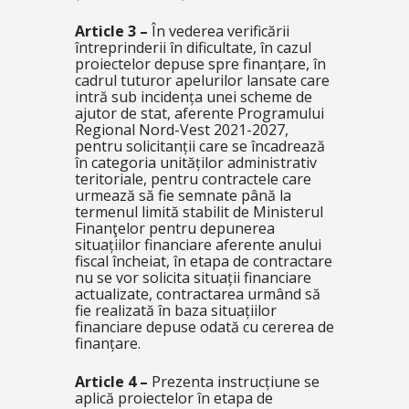
Article 3
–
În vederea verificării
întreprinderii în dificultate, în cazul
proiectelor depuse spre finanțare, în
cadrul tuturor apelurilor lansate care
intră sub incidența unei scheme de
ajutor de stat, aferente Programului
Regional Nord-Vest 2021-2027,
pentru solicitanții care se încadrează
în categoria unităților administrativ
teritoriale, pentru contractele care
urmează să fie semnate până la
termenul limită stabilit de Ministerul
Finanţelor pentru depunerea
situațiilor financiare aferente anului
fiscal încheiat, în etapa de contractare
nu se vor solicita situații financiare
actualizate, contractarea urmând să
fie realizată în baza situațiilor
financiare depuse odată cu cererea de
finanțare.
Article 4
–
Prezenta instrucțiune se
aplică proiectelor în etapa de