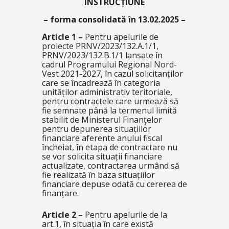
INSTRUCȚIUNE
– forma consolidată în 13.02.2025 –
Article 1
–
Pentru apelurile de
proiecte PRNV/2023/132.A.1/1,
PRNV/2023/132.B.1/1 lansate în
cadrul Programului Regional Nord-
Vest 2021-2027, în cazul solicitanților
care se încadrează în categoria
unităților administrativ teritoriale,
pentru contractele care urmează să
fie semnate până la termenul limită
stabilit de Ministerul Finanţelor
pentru depunerea situațiilor
financiare aferente anului fiscal
încheiat, în etapa de contractare nu
se vor solicita situații financiare
actualizate, contractarea urmând să
fie realizată în baza situațiilor
financiare depuse odată cu cererea de
finanțare.
Article 2
–
Pentru apelurile de la
art.1, în situația în care există