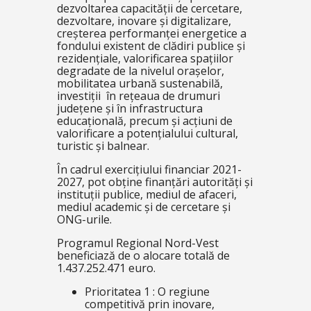
dezvoltarea capacității de cercetare,
dezvoltare, inovare și digitalizare,
creșterea performanței energetice a
fondului existent de clădiri publice și
rezidențiale, valorificarea spațiilor
degradate de la nivelul orașelor,
mobilitatea urbană sustenabilă,
investiții în rețeaua de drumuri
județene și în infrastructura
educațională, precum și acțiuni de
valorificare a potențialului cultural,
turistic și balnear.
În cadrul exercițiului financiar 2021-
2027, pot obține finanțări autorități și
instituții publice, mediul de afaceri,
mediul academic și de cercetare și
ONG-urile.
Programul Regional Nord-Vest
beneficiază de o alocare totală de
1.437.252.471 euro.
Prioritatea 1 : O regiune
competitivă prin inovare,