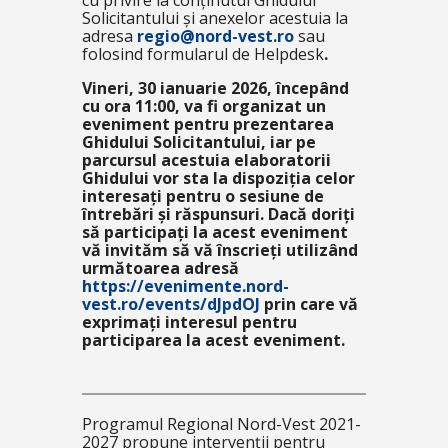
cu privire la conținutul Ghidului
Solicitantului și anexelor acestuia la
adresa
regio@nord-vest.ro
sau
folosind formularul de Helpdesk
.
Vineri, 30 ianuarie 2026, începând
cu ora 11:00, va fi organizat un
eveniment pentru prezentarea
Ghidului Solicitantului, iar pe
parcursul acestuia elaboratorii
Ghidului vor sta la dispoziția celor
interesați pentru o sesiune de
întrebări și răspunsuri. Dacă doriți
să participați la acest eveniment
vă invităm să vă înscrieți utilizând
următoarea adresă
https://evenimente.nord-
vest.ro/events/dJpdOJ
prin care vă
exprimați interesul pentru
participarea la acest eveniment.
Programul Regional Nord-Vest 2021-
2027 propune intervenții pentru