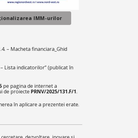
aționalizarea IMM-urilor
I.4. – Macheta financiara_Ghid
– Lista indicatorilor”
(publicat în
5
pe pagina de internet a
ui de proiecte
PRNV/2025/131.F/1
.
nerea în aplicare a prezentei erate.
ercetare, dezvoltare, inovare și