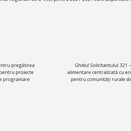
pentru pregătirea
Ghidul Solicitantului 321 –
pentru proiecte
alimentare centralizată cu e
de programare
pentru comunități rurale d