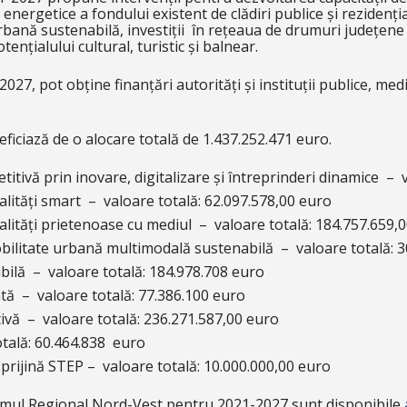
energetice a fondului existent de clădiri publice și rezidenția
urbană sustenabilă, investiții în rețeaua de drumuri județene 
tențialului cultural, turistic și balnear.
2027, pot obține finanțări autorități și instituții publice, me
ciază de o alocare totală de 1.437.252.471 euro.
titivă prin inovare, digitalizare și întreprinderi dinamice – 
calități smart – valoare totală: 62.097.578,00 euro
calități prietenoase cu mediul – valoare totală: 184.757.659,
obilitate urbană multimodală sustenabilă – valoare totală: 
ibilă – valoare totală: 184.978.708 euro
ată – valoare totală: 77.386.100 euro
tivă – valoare totală: 236.271.587,00 euro
otală: 60.464.838 euro
sprijină STEP – valoare totală: 10.000.000,00 euro
amul Regional Nord-Vest pentru 2021-2027 sunt disponibile