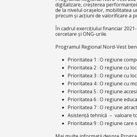
digitalizare, creșterea performanței 
de la nivelul orașelor, mobilitatea 
precum și acțiuni de valorificare a po
În cadrul exercițiului financiar 2021-
cercetare și ONG-urile.
Programul Regional Nord-Vest benefi
Prioritatea 1 : O regiune compe
Prioritatea 2 : O regiune cu lo
Prioritatea 3 : O regiune cu lo
Prioritatea 4 : O regiune cu m
Prioritatea 5 : O regiune acces
Prioritatea 6 : O regiune educ
Prioritatea 7 : O regiune atrac
Asistență tehnică – valoare t
Prioritatea 9 : O regiune care 
Mai multe informații despre Progr