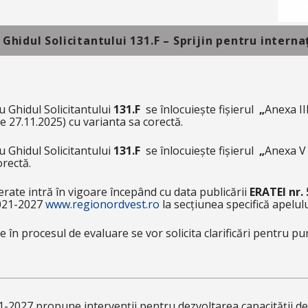
– Ghidul Solicitantului 131.F – Sprijin pentru intern
u Ghidul Solicitantului
131.F
se înlocuiește fișierul
„
Anexa II
de 27.11.2025) cu varianta sa corectă.
u Ghidul Solicitantului
131.F
se înlocuiește fișierul
„
Anexa V 
orectă.
erate intră în vigoare începând cu data publicării
ERATEI nr. 
021-2027
www.regionordvest.ro
la secțiunea specifică apelul
e în procesul de evaluare se vor solicita clarificări pentru pu
027 propune intervenții pentru dezvoltarea capacității de c