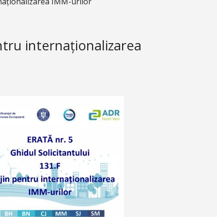
rnaționalizarea IMM-urilor
ntru internaționalizarea