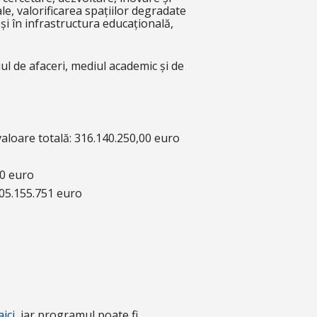
le, valorificarea spațiilor degradate
și în infrastructura educațională,
diul de afaceri, mediul academic și de
valoare totală: 316.140.250,00 euro
00 euro
305.155.751 euro
aici
, iar programul poate fi