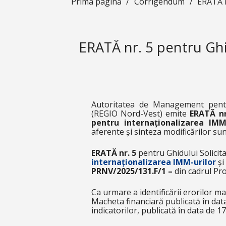
Prima pagină
/
Corrigendum
/
ERATĂ n
ERATĂ nr. 5 pentru Ghid
Autoritatea de Management pent
(REGIO Nord-Vest) emite
ERATĂ
n
pentru internaționalizarea IMM
aferente și sinteza modificărilor sun
ERATĂ nr. 5
pentru Ghidului Solicit
internaționalizarea IMM-urilor
și
PRNV/2025/131.F/1 –
din cadrul P
Ca urmare a identificării erorilor ma
Macheta financiară
publicată în data
indicatorilor
, publicată în data de 1