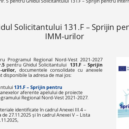
r. 5 pentru Ghidul Solicitantului 131.F – Sprijin pentru inte
ul Solicitantului 131.F – Sprijin pe
IMM-urilor
ru Programul Regional Nord-Vest 2021-2027
r.5
pentru Ghidul Solicitantului
131.F
–
Sprijin
-urilor,
documentele consolidate cu anexele
t disponibile la adresa de mai jos:
antului
131.F – Sprijin pentru
 anexelor aferente apelului de proiecte
rogramului Regional Nord-Vest 2021-2027.
teriale identificate în cadrul
Anexei III.4 –
 de 27.11.2025 și în cadrul
Anexei V – Lista
7.11.2025,