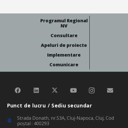
Programul Regional
NV
Consultare
Apeluri de proiecte
Implementare
Comunicare
Punct de lucru / Sediu secundar
Strada Donath, nr.53A, Cluj-Napoca, Cluj, Cod
poştal : 400293