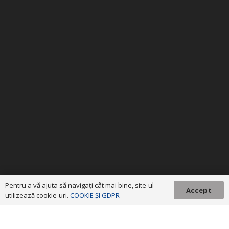
Pentru a vă ajuta să navigaţi cât mai bine, site-ul
Accept
utilizează cookie-uri.
COOKIE ȘI GDPR