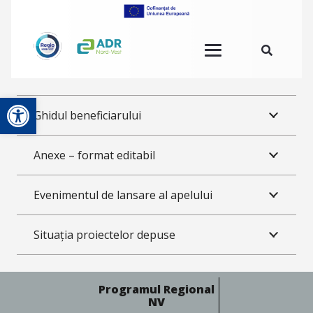
Deschide bara de unelte
Ghidul beneficiarului
Anexe – format editabil
Evenimentul de lansare al apelului
Situația proiectelor depuse
Programul Regional
NV