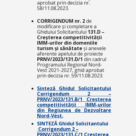
aprobat prin decizia nr.
58/11.08.2023.
CORRIGENDUM nr. 2
de
modificare și completare a
Ghidului Solicitantului
131.D
–
Creșterea competitivității
IMM-urilor din domeniile
turism și sănătate
și anexele
aferente apelului de proiecte
PRNV/2023/131.D/1
din cadrul
Programului Regional Nord-
Vest 2021-2027, ghid aprobat
prin decizia nr. 59/11.08.2023.
Sinteză Ghidul Solicitantului
Corrigendum 2 –
PRNV/2023/131.B/1 Creșterea
competitivității IMM-urilor
din Regiunea de Dezvoltare
Nord-Vest.
SINTEZĂ Ghidul Solicitantului
Corrigendum 2 –
PRNV/2023/131.C/1 Creșterea