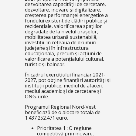
dezvoltarea capacității de cercetare,
dezvoltare, inovare și digitalizare,
creșterea performanței energetice a
fondului existent de clădiri publice și
rezidențiale, valorificarea spațiilor
degradate de la nivelul orașelor,
mobilitatea urbană sustenabilă,
investiții în rețeaua de drumuri
județene și în infrastructura
educațională, precum și acțiuni de
valorificare a potențialului cultural,
turistic și balnear.
În cadrul exercițiului financiar 2021-
2027, pot obține finanțări autorități și
instituții publice, mediul de afaceri,
mediul academic și de cercetare și
ONG-urile.
Programul Regional Nord-Vest
beneficiază de o alocare totală de
1.437.252.471 euro.
Prioritatea 1 : O regiune
competitivă prin inovare,