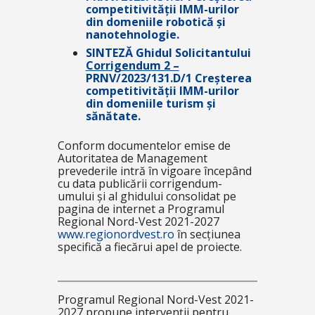
competitivității IMM-urilor
din domeniile robotică și
nanotehnologie.
SINTEZĂ Ghidul Solicitantului
Corrigendum 2 –
PRNV/2023/131.D/1 Creșterea
competitivității IMM-urilor
din domeniile turism și
sănătate.
Conform documentelor emise de
Autoritatea de Management
prevederile intră în vigoare începând
cu data publicării corrigendum-
umului și al ghidului consolidat pe
pagina de internet a Programul
Regional Nord-Vest 2021-2027
www.regionordvest.ro
în secțiunea
specifică a fiecărui apel de proiecte.
Programul Regional Nord-Vest 2021-
2027 propune intervenții pentru