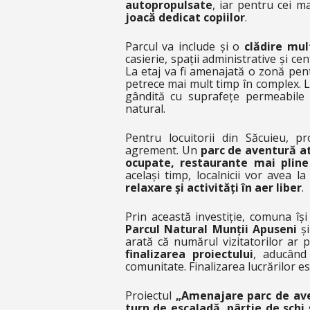
autopropulsate
, iar pentru cei ma
joacă dedicat copiilor
.
Parcul va include și o
clădire mul
casierie, spații administrative și c
La etaj va fi amenajată o zonă pentr
petrece mai mult timp în complex. La
gândită cu suprafețe permeabile 
natural.
Pentru locuitorii din Săcuieu, 
agrement. Un
parc de aventură at
ocupate, restaurante mai pline 
același timp, localnicii vor avea l
relaxare și activități în aer liber
.
Prin această investiție, comuna îș
Parcul Natural Munții Apuseni
și
arată că numărul vizitatorilor ar
finalizarea proiectului
, aducând
comunitate. Finalizarea lucrărilor 
Proiectul
„Amenajare parc de aven
turn de escaladă, pârtie de schi 