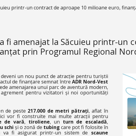
cuieu printr-un contract de aproape 10 milioane euro, fina
a fi amenajat la Săcuieu printr-un 
inanțat prin Programul Regional No
deveni un nou punct de atracție pentru turiștii
ractul de finanțare semnat între
ADR Nord-Vest
ede amenajarea unui parc de aventură modern,
 agrement pentru vizitatori și noi oportunități
ren de peste
217.000 de metri pătrați
, aflat în
ci vor fi construite mai multe atracții pentru
e de vară
,
tiroliene
, un
turn de escaladă
,
u schi
și o zonă de
tubing
care pot fi folosite în
u va fi asigurat printr-un sistem de
scaune