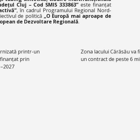
udețul Cluj – Cod SMIS 333863”
este finanțat
activă”
, în cadrul Programului Regional Nord-
ectivul de politică
„O Europă mai aproape de
ropean de Dezvoltare Regională
.
ernizată printr-un
Zona lacului Cărăsău va 
finanțat prin
un contract de peste 6 mi
1–2027