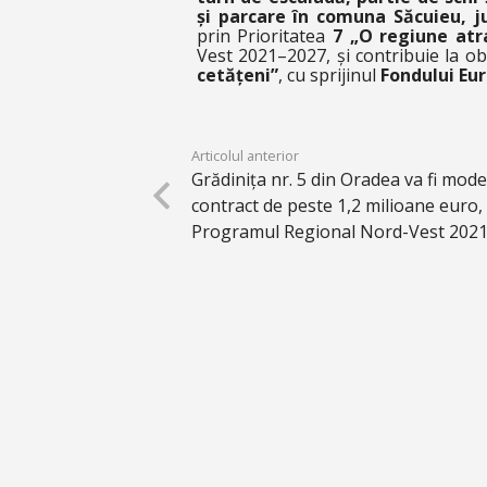
și parcare în comuna Săcuieu, j
prin Prioritatea
7 „O regiune atr
Vest 2021–2027, și contribuie la obi
cetățeni”
, cu sprijinul
Fondului Eu
Articolul anterior
Grădinița nr. 5 din Oradea va fi mod
contract de peste 1,2 milioane euro, 
Programul Regional Nord-Vest 202