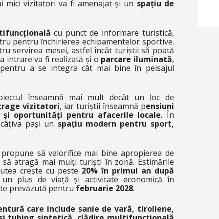
i mici vizitatori va fi amenajat și un
spațiu de
tifuncțională
cu punct de informare turistică,
entru pentru închirierea echipamentelor sportive.
u servirea mesei, astfel încât turiștii să poată
 intrare va fi realizată și o
parcare iluminată
,
pentru a se integra cât mai bine în peisajul
proiectul înseamnă mai mult decât un loc de
rage vizitatori
, iar turiștii înseamnă p
ensiuni
și oportunități pentru afacerile locale
. În
a câțiva pași un
spațiu modern pentru sport,
i propune să valorifice mai bine apropierea de
 să atragă mai mulți turiști în zonă. Estimările
 putea crește cu peste
20% în primul an după
 un plus de viață și activitate economică în
este prevăzută pentru
februarie 2028
.
tură care include sanie de vară, tiroliene,
și tubing sintetică, clădire multifuncțională