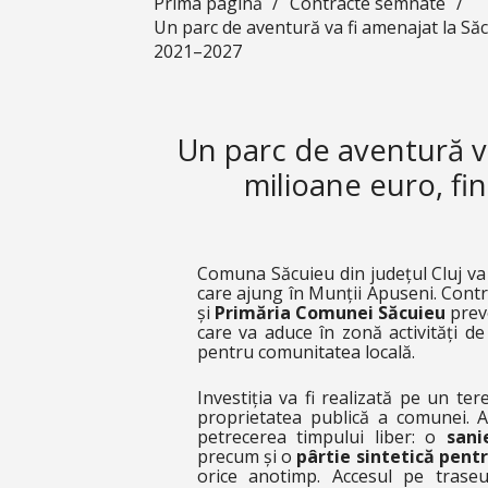
Prima pagină
/
Contracte semnate
/
Un parc de aventură va fi amenajat la Să
2021–2027
Un parc de aventură v
milioane euro, f
Comuna Săcuieu din județul Cluj va 
care ajung în Munții Apuseni. Cont
și
Primăria Comunei Săcuieu
prev
care va aduce în zonă activități de
pentru comunitatea locală.
Investiția va fi realizată pe un te
proprietatea publică a comunei. Ai
petrecerea timpului liber: o
sani
precum și o
pârtie sintetică pentr
orice anotimp. Accesul pe trase