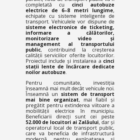
completată cu
cinci autobuze
electrice de 6–8 metri lungime
,
echipate cu sisteme inteligente de
transport. Vehiculele vor dispune de
sisteme electronice de ticketing,
informare a călătorilor,
monitorizare video și
management al transportului
public
, contribuind la creșterea
calității serviciilor oferite locuitorilor.
Proiectul include și instalarea a
cinci
stații lente de încărcare dedicate
noilor autobuze
.
Pentru comunitate, investiția
înseamnă mai mult decât vehicule noi.
Înseamnă un
sistem de transport
mai bine organizat
, mai fiabil și
pregătit pentru extinderea viitoare a
mobilității electrice în municipiu.
Beneficiarii direcți sunt cei peste
52.000 de locuitori ai Zalăului
, dar și
operatorul local de transport public,
care va beneficia de infrastructură
modernă pentru exploatarea și