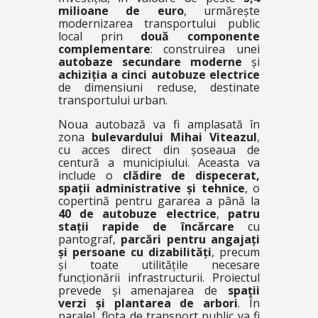
milioane de euro
, urmărește
modernizarea transportului public
local prin
două componente
complementare
: construirea unei
autobaze secundare moderne
și
achiziția a cinci autobuze electrice
de dimensiuni reduse, destinate
transportului urban.
Noua autobază va fi amplasată în
zona
bulevardului Mihai Viteazul
,
cu acces direct din șoseaua de
centură a municipiului. Aceasta va
include o
clădire de dispecerat,
spații administrative și tehnice
, o
copertină pentru gararea a până la
40 de autobuze electrice
,
patru
stații rapide de încărcare
cu
pantograf,
parcări pentru angajați
și persoane cu dizabilități
, precum
și toate utilitățile necesare
funcționării infrastructurii. Proiectul
prevede și amenajarea de
spații
verzi și plantarea de arbori
. În
paralel, flota de transport public va fi