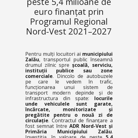
peste 5,4 milioane de
euro finanțat prin
Programul Regional
Nord-Vest 2021–2027
Pentru mulți locuitori ai
municipiului
Zalău
, transportul public înseamnă
drumul zilnic spre
școală, serviciu,
instituții publice sau zone
comerciale
. Dincolo de autobuzele
pe care le vedem în trafic,
funcționarea unui sistem de
transport modern depinde și de
infrastructura din spate:
locurile
unde vehiculele sunt garate,
încărcate, monitorizate și
pregătite pentru o nouă zi de
circulație
. Contractul de finanțare a
fost semnat între
ADR Nord-Vest și
Primăria Municipiului Zalău
.
Investiția, în valoare de peste
5,4