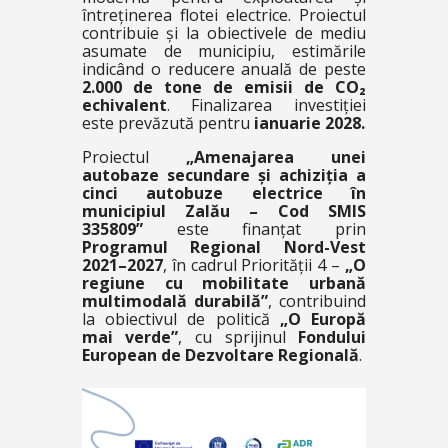
întreținerea flotei electrice. Proiectul
contribuie și la obiectivele de mediu
asumate de municipiu, estimările
indicând o reducere anuală de peste
2.000 de tone de emisii de CO₂
echivalent
. Finalizarea investiției
este prevăzută pentru
ianuarie 2028.
Proiectul
„Amenajarea unei
autobaze secundare și achiziția a
cinci autobuze electrice în
municipiul Zalău – Cod SMIS
335809”
este finanțat prin
Programul Regional Nord-Vest
2021–2027
, în cadrul Priorității 4 –
„O
regiune cu mobilitate urbană
multimodală durabilă”
, contribuind
la obiectivul de politică
„O Europă
mai verde”
, cu sprijinul
Fondului
European de Dezvoltare Regională
.