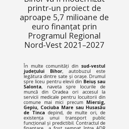
printr-un proiect de
aproape 5,7 milioane de
euro finanțat prin
Programul Regional
Nord-Vest 2021–2027
În multe comunități din
sud-vestul
județului Bihor
, autobuzul este
legătura dintre sate și orașe. Drumul
spre liceu pentru elevii din
Beiuș sau
Salonta
, naveta spre locurile de
muncă din Oradea ori accesul la
servicii medicale pentru locuitorii din
comune mai mici precum
Miersig,
Gepiu, Cociuba Mare sau Husasău
de Tinca
depind, de multe ori, de
existența unui transport public
funcțional și predictibil. Contractul de
finanțare a fost semnat între ADR