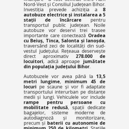
Nord-Vest și Consiliul Județean Bihor.
Investiția prevede achiziția a
8
autobuze electrice și instalarea a 5
stații de încărcare
pentru
transportul public județean. Noile
autobuze vor deservi trei trasee
importante care conectează
Oradea
cu Beiuș, Tinca, Salonta și Ianoșda
,
traversând zeci de localități din sud-
vestul județului. Rețeaua deservește
direct aproximativ
278.000 de
locuitori
, adică aproape
jumătate
din populația județului Bihor
.
Autobuzele vor avea până la
13,5
metri lungime
,
minimum 45 de
locuri
pe scaune și vor fi adaptate
transportului interurban pe distanțe
medii și lungi. Vehiculele vor include
rampe pentru persoane cu
mobilitate redusă
, spații dedicate
bagajelor, sisteme moderne de
autodiagnoză și monitorizare,
precum și
baterii cu autonomie de
minimum 250 de kilometri
. Stațiile