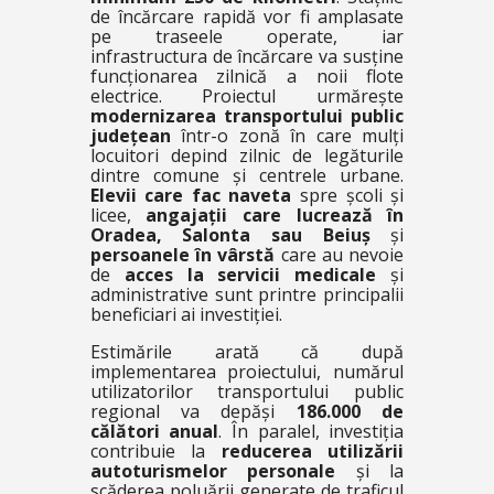
de încărcare rapidă vor fi amplasate
pe traseele operate, iar
infrastructura de încărcare va susține
funcționarea zilnică a noii flote
electrice. Proiectul urmărește
modernizarea transportului public
județean
într-o zonă în care mulți
locuitori depind zilnic de legăturile
dintre comune și centrele urbane.
Elevii care fac naveta
spre școli și
licee,
angajații care lucrează în
Oradea, Salonta sau Beiuș
și
persoanele în vârstă
care au nevoie
de
acces la servicii medicale
și
administrative sunt printre principalii
beneficiari ai investiției.
Estimările arată că după
implementarea proiectului, numărul
utilizatorilor transportului public
regional va depăși
186.000 de
călători anual
. În paralel, investiția
contribuie la
reducerea utilizării
autoturismelor personale
și la
scăderea poluării generate de traficul