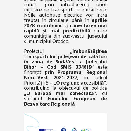
rutier, prin introducerea unor
mijloace de transport cu emisii zero.
Noile autobuze electrice vor intra
treptat în circulație până în
aprilie
2028
, contribuind la
conectarea mai
rapidă și mai predictibilă
dintre
comunitățile din sud-vestul județului
și municipiul Oradea.
Proiectul
„Îmbunătățirea
transportului județean de călători
în zona de Sud-Vest a Județului
Bihor – Cod SMIS 334619”
este
finanțat prin
Programul Regional
Nord-Vest 2021–2027
, în cadrul
Priorității 5 –
„O regiune accesibilă”
,
contribuind la obiectivul de politică
„O Europă mai conectată”
, cu
sprijinul
Fondului European de
Dezvoltare Regională
.