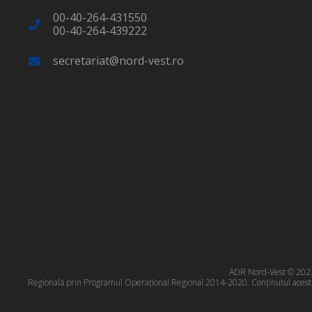
00-40-264-431550
00-40-264-439222
secretariat@nord-vest.ro
ADR Nord-Vest © 2023 T
Regională prin Programul Operațional Regional 2014-2020. Conţinutul acestui