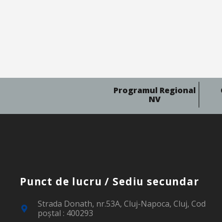
Programul Regional
NV
Punct de lucru / Sediu secundar
Strada Donath, nr.53A, Cluj-Napoca, Cluj, Cod
poştal : 400293