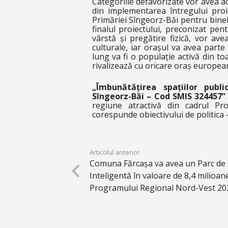
Categoriile defavorizate vor avea ac
din implementarea întregului proie
Primăriei Sîngeorz-Băi pentru binele
finalul proiectului, preconizat pent
vârstă și pregătire fizică, vor avea
culturale, iar orașul va avea parte
lung va fi o populație activă din t
rivalizează cu oricare oraș europea
„Îmbunătățirea spațiilor publi
Sîngeorz-Băi – Cod SMIS 324457”
regiune atractivă din cadrul Pr
corespunde obiectivului de politica
Articolul anterior
Comuna Fărcașa va avea un Parc de 
Inteligentă în valoare de 8,4 milioan
Programului Regional Nord-Vest 20