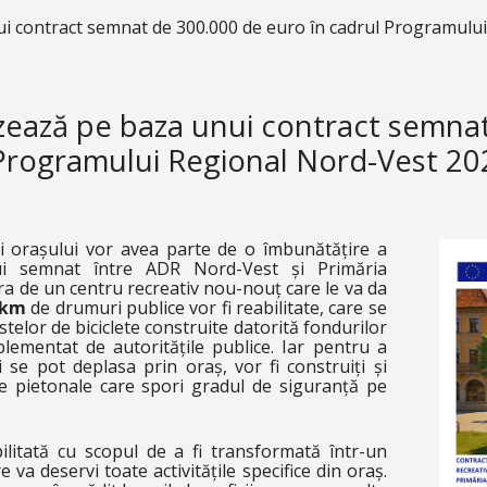
nui contract semnat de 300.000 de euro în cadrul Programul
lizează pe baza unui contract semna
Programului Regional Nord-Vest 2
i orașului vor avea parte de o îmbunătățire a
tului semnat între ADR Nord-Vest și Primăria
ura de un centru recreativ nou-nouț care le va da
 km
de drumuri publice vor fi reabilitate, care se
stelor de biciclete construite datorită fondurilor
lementat de autoritățile publice. Iar pentru a
 se pot deplasa prin oraș, vor fi construiți și
 pietonale care spori gradul de siguranță pe
ilitată cu scopul de a fi transformată într-un
e va deservi toate activitățile specifice din oraș.