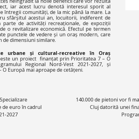
ces neîngrădit la noile beneficii care vor rezulta
ct, iar acest lucru denotă interesul sporit al
 întregii comunități, de la mic până la mare. La
ru sfârșitul acestui an, locuitorii, indiferent de
 parte de activități recreaționale, de expoziții
 de o revitalizare economică. Efectul pe termen
oate punctele de vedere și un oraș modern, care
n de dimensiuni similare.
ce urbane și cultural-recreative în Oraș
este un proiect finanțat prin Prioritatea 7 – O
ogramului Regional Nord-Vest 2021-2027, și
 – O Europă mai aproape de cetățeni.
Specializare
140.000 de pietoni vor fi m
e de euro în cadrul
Cluj datorită unei fin
21-2027
Progra