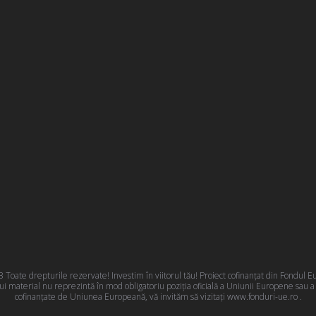
oate drepturile rezervate! Investim în viitorul tău! Proiect cofinanțat din Fondul
 material nu reprezintă în mod obligatoriu poziţia oficială a Uniunii Europene sau 
cofinanțate de Uniunea Europeană, vă invităm să vizitați
www.fonduri-ue.ro
.