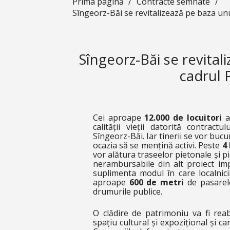
Prima pagină
/
Contracte semnate
/
Sîngeorz-Băi se revitalizează pe baza u
Sîngeorz-Băi se revita
cadrul 
Cei aproape
12.000 de locuitori
a
calității vieții datorită contrac
Sîngeorz-Băi. Iar tinerii se vor buc
ocazia să se mențină activi. Peste
4
vor alătura traseelor pietonale și pi
nerambursabile din alt proiect imp
suplimenta modul în care localnicii
aproape
600 de metri
de pasarele
drumurile publice.
O clădire de patrimoniu va fi reab
spațiu cultural și expozițional și car