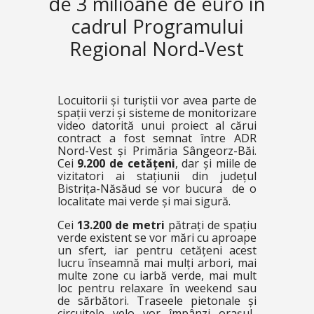
de 3 milioane de euro în
cadrul Programului
Regional Nord-Vest
Locuitorii și turiștii vor avea parte de
spații verzi și sisteme de monitorizare
video datorită unui proiect al cărui
contract a fost semnat între ADR
Nord-Vest și Primăria Sângeorz-Băi.
Cei
9.200 de cetățeni
, dar și miile de
vizitatori ai stațiunii din județul
Bistrița-Năsăud se vor bucura de o
localitate mai verde și mai sigură.
Cei
13.200 de metri
pătrați de spațiu
verde existent se vor mări cu aproape
un sfert, iar pentru cetățeni acest
lucru înseamnă mai mulți arbori, mai
multe zone cu iarbă verde, mai mult
loc pentru relaxare în weekend sau
de sărbători. Traseele pietonale și
circuitele velo vor împânzi orașul-