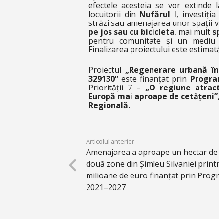
efectele acesteia se vor extinde 
locuitorii din
Nufărul I
, investiț
străzi sau amenajarea unor spații 
pe jos sau cu bicicleta
, mai mult
s
pentru comunitate și un mediu u
Finalizarea proiectului este estima
Proiectul
„Regenerare urbană în 
329130”
este finanțat prin
Progra
Priorității 7 –
„O regiune atract
Europă mai aproape de cetățeni”
Regională.
Articolul anterior
Amenajarea a aproape un hectar de s
două zone din Șimleu Silvaniei print
milioane de euro finanțat prin Pro
2021–2027