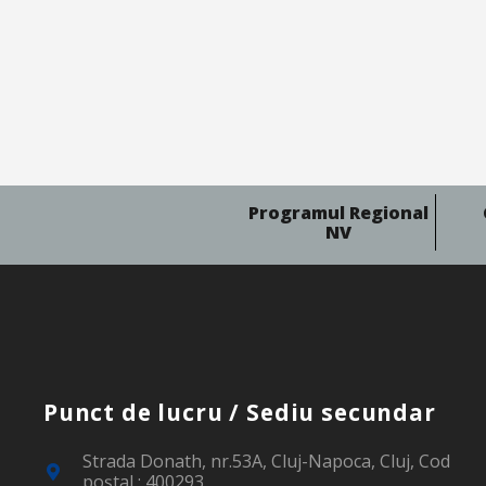
Programul Regional
NV
Punct de lucru / Sediu secundar
Strada Donath, nr.53A, Cluj-Napoca, Cluj, Cod
poştal : 400293