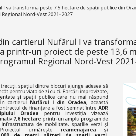
 I va transforma peste 7,5 hectare de spații publice din Ora
ul Regional Nord-Vest 2021–2027
n cartierul Nufărul I va transform
ea printr-un proiect de peste 13,6 m
Programul Regional Nord-Vest 202
i trecuți, spațiul dintre blocuri ajunge adesea să
ecât pentru viața de zi cu zi. Parcări improvizate,
mentate și spații publice care nu mai răspund
 În cartierul
Nufărul I din Oradea
, această
ontractul de finanțare a fost semnat între
ADR
cipiului Oradea
pentru investiția vizează
imativ
7,6 hectare
printr-un amplu program de
frastructura de mobilitate, spațiile verzi și
. Proiectul urmărește
reamenajarea și
3.000 de metri pătrați de spații verzi
,