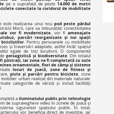
le
pe o suprafață de peste
14.000 de metri
iciclete conectate la coridorul de mobilitate
te este realizarea unui nou
pod peste pârâul
străzii Morii, care va îmbunătăți conectivitatea
ipale vor fi modernizate
, vor fi
amenajate
utobuz, parcări reorganizate și noi spații
bicicliștilor
. Pentru persoanele cu mobilitate
ces și traversări adaptate, astfel încât spațiul
ndiții egale de toți locuitorii. O componentă
 de
peisagistică și biodiversitate
. Din totalul
 fi păstrați, iar zona va fi completată cu sute
minee ornamentale, flori de câmp și sisteme
create
locuri de joacă, zone de fitness și
izare,
piste și parcări pentru biciclete
, zone
mobilier urban realizat din materiale naturale.
ate categoriile de vârstă și includ facilități
.
completă a
iluminatului public prin tehnologie
tem de supraveghere video în zonele de joacă și
eșterea siguranței spațiului public. În total,
artierului vor beneficia direct de investiție, iar