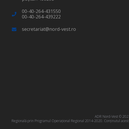
00-40-264-431550
00-40-264-439222
secretariat@nord-vest.ro
ADR Nord-Vest © 2023 T
Regională prin Programul Operațional Regional 2014-2020. Conţinutul acestui