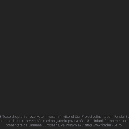
oate drepturile rezervate! Investim în viitorul tău! Proiect cofinanțat din Fondul
 material nu reprezintă în mod obligatoriu poziţia oficială a Uniunii Europene sau 
cofinanțate de Uniunea Europeană, vă invităm să vizitați
www.fonduri-ue.ro
.