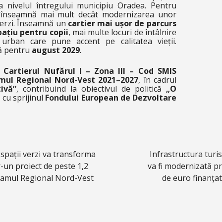
la nivelul întregului municipiu Oradea. Pentru
ia înseamnă mai mult decât modernizarea unor
verzi. Înseamnă un
cartier mai ușor de parcurs
pațiu pentru copii
, mai multe locuri de întâlnire
rban care pune accent pe calitatea vieții.
tă pentru
august 2029
.
Cartierul Nufărul I – Zona III – Cod SMIS
mul Regional Nord-Vest 2021–2027
, în cadrul
ivă”
, contribuind la obiectivul de politică
„O
, cu sprijinul
Fondului European de Dezvoltare
pații verzi va transforma
Infrastructura turi
r-un proiect de peste 1,2
va fi modernizată pr
gramul Regional Nord-Vest
de euro finanța