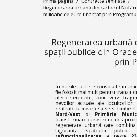
Prima pagină
/
Contracte semnate
/
Regenerarea urbană din cartierul Nufărul
milioane de euro finanțat prin Program
Regenerarea urbană di
spații publice din Orad
prin 
În marile cartiere construite în ani
fie folosit mai mult pentru tranzit d
alei deteriorate, zone verzi frag
nevoilor actuale ale locuitorilor.
realitate urmează să se schimbe. C
Nord-Vest
și
Primăria Muni
transformarea unei zone de aprox
regenerare urbană care combină in
siguranța spațiului public
refuncționalizarea
a peste
2