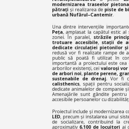
modernizarea traseelor pietona
pătrați
și realizarea de
piste de b
urbană Nufărul–Cantemir
.
Una dintre intervențiile importan
Peța
, amplasat la capătul estic al 
zonei. În paralel,
străzile princ
trotuare accesibile
,
stații de a
dedicate circulației pietonilor și 
redusă vor fi realizate rampe de ac
public să poată fi utilizat în co
importantă a proiectului este cea
arborilor existenți, cei
valoroși vor
de arbori noi
,
plante perene, gra
sustenabile de drenaj
. Vor fi 
calisthenics
, spații pentru social
dedicate animalelor de companie și 
Amenajările sunt gândite pentru to
accesibile persoanelor cu dizabilități
Proiectul include și modernizarea 
LED
, precum și instalarea unui sis
de socializare, contribuind la cr
aproximativ
6.100 de locuitori
ai c