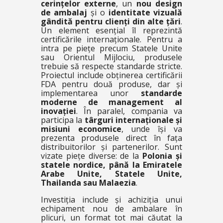
cerințelor externe
, un
nou design
de ambalaj
și o
identitate vizuală
gândită pentru clienți din alte țări
.
Un element esențial îl reprezintă
certificările internaționale. Pentru a
intra pe piețe precum Statele Unite
sau Orientul Mijlociu, produsele
trebuie să respecte standarde stricte.
Proiectul include obținerea certificării
FDA pentru două produse, dar și
implementarea unor
standarde
moderne de management al
inovației
. În paralel, compania va
participa la
târguri internaționale și
misiuni economice
, unde își va
prezenta produsele direct în fața
distribuitorilor și partenerilor. Sunt
vizate piețe diverse: de la
Polonia și
statele nordice, până la Emiratele
Arabe Unite, Statele Unite,
Thailanda sau Malaezia
.
Investiția include și achiziția unui
echipament nou de ambalare în
plicuri, un format tot mai căutat la