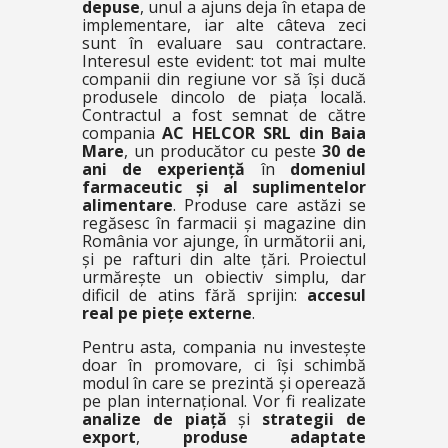
depuse
, unul a ajuns deja în etapa de
implementare, iar alte câteva zeci
sunt în evaluare sau contractare.
Interesul este evident: tot mai multe
companii din regiune vor să își ducă
produsele dincolo de piața locală.
Contractul a fost semnat de către
compania
AC HELCOR SRL din Baia
Mare
, un producător cu peste
30 de
ani de experiență
în
domeniul
farmaceutic și al suplimentelor
alimentare
. Produse care astăzi se
regăsesc în farmacii și magazine din
România vor ajunge, în următorii ani,
și pe rafturi din alte țări. Proiectul
urmărește un obiectiv simplu, dar
dificil de atins fără sprijin:
accesul
real pe piețe externe
.
Pentru asta, compania nu investește
doar în promovare, ci își schimbă
modul în care se prezintă și operează
pe plan internațional. Vor fi realizate
analize de piață
și
strategii de
export
,
produse adaptate