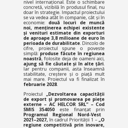
nivel internațional. Este o schimbare
concretă, vizibilă în produsul final, nu
doar în strategie. Impactul proiectului
se va vedea atât în companie, cât și în
economie:
două locuri de muncă
noi, menținerea echipei existente
și venituri estimate din exporturi
de aproape 3,8 milioane de euro în
perioada de durabilitate
. Dincolo de
cifre, proiectul spune o poveste
simplă:
produse făcute în regiunea
noastră
, folosite deja de oameni aici,
ajung să fie căutate și în alte țări
.
Iar pentru companii, asta înseamnă
stabilitate, creștere și o piață mult
mai mare. Proiectul va fi finalizat în
februarie 2028
.
Proiectul
„Dezvoltarea capacității
de export și promovarea pe piețe
externe – AC HELCOR SRL” – Cod
SMIS 354050
este finanțat prin
Programul Regional Nord-Vest
2021–2027,
în cadrul Priorității 1 –
„O
regiune competitivă prin inovare,