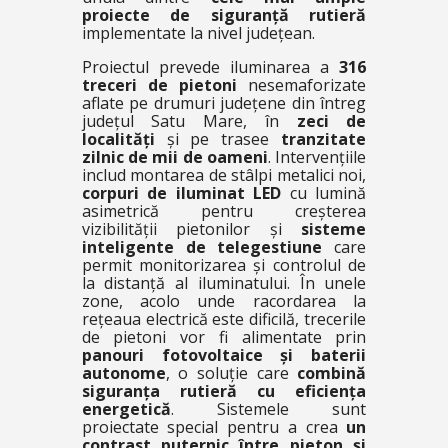
proiecte de siguranță rutieră
implementate la nivel județean.
Proiectul prevede iluminarea a
316
treceri de pietoni
nesemaforizate
aflate pe drumuri județene din întreg
județul Satu Mare, în
zeci de
localități
și pe trasee
tranzitate
zilnic de mii de oameni
. Intervențiile
includ montarea de stâlpi metalici noi,
corpuri de iluminat LED
cu lumină
asimetrică pentru creșterea
vizibilității pietonilor și
sisteme
inteligente de telegestiune
care
permit monitorizarea și controlul de
la distanță al iluminatului. În unele
zone, acolo unde racordarea la
rețeaua electrică este dificilă, trecerile
de pietoni vor fi alimentate prin
panouri fotovoltaice și baterii
autonome
, o soluție care
combină
siguranța rutieră cu eficiența
energetică
. Sistemele sunt
proiectate special pentru a crea
un
contrast puternic între pieton și