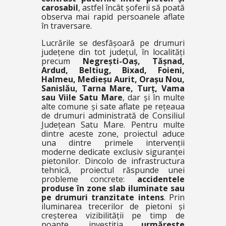
carosabil
, astfel încât șoferii să poată
observa mai rapid persoanele aflate
în traversare.
Lucrările se desfășoară pe drumuri
județene din tot județul, în localități
precum
Negrești-Oaș, Tășnad,
Ardud, Beltiug, Bixad, Foieni,
Halmeu, Medieșu Aurit, Orașu Nou,
Sanislău, Tarna Mare, Turț, Vama
sau Viile Satu Mare
, dar și în multe
alte comune și sate aflate pe rețeaua
de drumuri administrată de Consiliul
Județean Satu Mare. Pentru multe
dintre aceste zone, proiectul aduce
una dintre primele intervenții
moderne dedicate exclusiv siguranței
pietonilor. Dincolo de infrastructura
tehnică, proiectul răspunde unei
probleme concrete:
accidentele
produse în zone slab iluminate sau
pe drumuri tranzitate intens
. Prin
iluminarea trecerilor de pietoni și
creșterea vizibilității pe timp de
noapte, investiția
urmărește