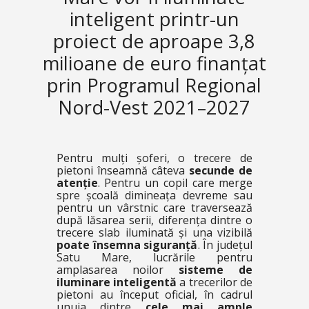
inteligent printr-un
proiect de aproape 3,8
milioane de euro finanțat
prin Programul Regional
Nord-Vest 2021–2027
Pentru mulți șoferi, o trecere de
pietoni înseamnă câteva
secunde de
atenție
. Pentru un copil care merge
spre școală dimineața devreme sau
pentru un vârstnic care traversează
după lăsarea serii, diferența dintre o
trecere slab iluminată și una vizibilă
poate însemna siguranță
. În județul
Satu Mare, lucrările pentru
amplasarea noilor
sisteme de
iluminare inteligentă
a trecerilor de
pietoni au început oficial, în cadrul
unuia dintre
cele mai ample