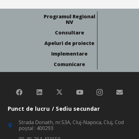
Programul Regional
NV
Consultare
Apeluri de proiecte
Implementare
Comunicare
Punct de lucru / Sediu secundar
Strada Donath, nr.53A, Cluj-Napoca, Cluj, Cod
poştal : 400293
00-40-264-431550