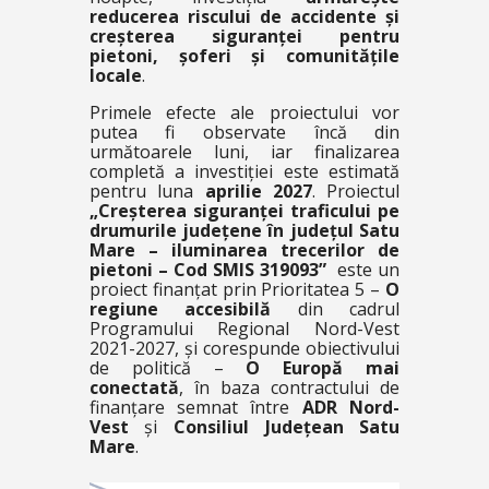
reducerea riscului de accidente și
creșterea siguranței pentru
pietoni, șoferi și comunitățile
locale
.
Primele efecte ale proiectului vor
putea fi observate încă din
următoarele luni, iar finalizarea
completă a investiției este estimată
pentru luna
aprilie 2027
. Proiectul
„Creșterea siguranței traficului pe
drumurile județene în județul Satu
Mare – iluminarea trecerilor de
pietoni – Cod SMIS 319093”
este un
proiect finanțat prin Prioritatea 5 –
O
regiune accesibilă
din cadrul
Programului Regional Nord-Vest
2021-2027, și corespunde obiectivului
de politică –
O Europă mai
conectată
, în baza contractului de
finanțare semnat între
ADR Nord-
Vest
și
Consiliul Județean Satu
Mare
.