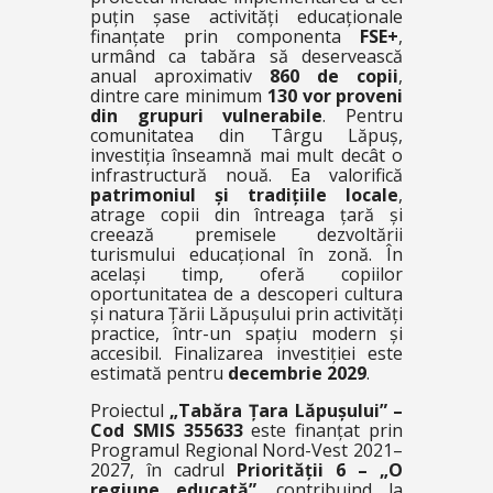
puțin șase activități educaționale
finanțate prin componenta
FSE+
,
urmând ca tabăra să deservească
anual aproximativ
860 de copii
,
dintre care minimum
130 vor proveni
din grupuri vulnerabile
. Pentru
comunitatea din Târgu Lăpuș,
investiția înseamnă mai mult decât o
infrastructură nouă. Ea valorifică
patrimoniul și tradițiile locale
,
atrage copii din întreaga țară și
creează premisele dezvoltării
turismului educațional în zonă. În
același timp, oferă copiilor
oportunitatea de a descoperi cultura
și natura Țării Lăpușului prin activități
practice, într-un spațiu modern și
accesibil. Finalizarea investiției este
estimată pentru
decembrie 2029
.
Proiectul
„Tabăra Țara Lăpușului” –
Cod SMIS 355633
este finanțat prin
Programul Regional Nord-Vest 2021–
2027, în cadrul
Priorității 6 – „O
regiune educată”
, contribuind la