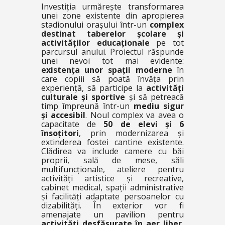
Investiția urmărește transformarea
unei zone existente din apropierea
stadionului orașului într-un
complex
destinat taberelor școlare și
activităților educaționale
pe tot
parcursul anului. Proiectul răspunde
unei nevoi tot mai evidente:
existența unor spații moderne
în
care copiii să poată învăța prin
experiență, să participe la
activități
culturale și sportive
și să petreacă
timp împreună într-un
mediu sigur
și accesibil
. Noul complex va avea o
capacitate de
50 de elevi și 6
însoțitori
, prin modernizarea și
extinderea fostei cantine existente.
Clădirea va include camere cu băi
proprii, sală de mese, săli
multifuncționale, ateliere pentru
activități artistice și recreative,
cabinet medical, spații administrative
și facilități adaptate persoanelor cu
dizabilități. În exterior vor fi
amenajate un pavilion pentru
activități desfășurate în aer liber
,