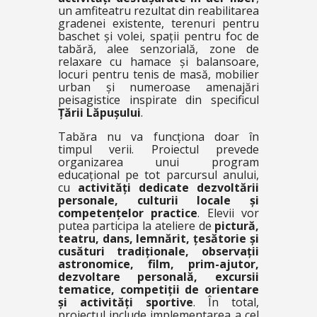
un amfiteatru rezultat din reabilitarea
gradenei existente, terenuri pentru
baschet și volei, spații pentru foc de
tabără, alee senzorială, zone de
relaxare cu hamace și balansoare,
locuri pentru tenis de masă, mobilier
urban și numeroase amenajări
peisagistice inspirate din specificul
Țării Lăpușului
.
Tabăra nu va funcționa doar în
timpul verii. Proiectul prevede
organizarea unui program
educațional pe tot parcursul anului,
cu
activități dedicate dezvoltării
personale, culturii locale și
competențelor practice
. Elevii vor
putea participa la ateliere de
pictură,
teatru, dans, lemnărit, țesătorie și
cusături tradiționale, observații
astronomice, film, prim-ajutor,
dezvoltare personală, excursii
tematice, competiții de orientare
și activități sportive
. În total,
proiectul include implementarea a cel