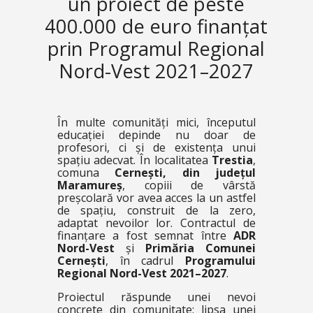
un proiect de peste
400.000 de euro finanțat
prin Programul Regional
Nord-Vest 2021–2027
În multe comunități mici, începutul
educației depinde nu doar de
profesori, ci și de existența unui
spațiu adecvat. În localitatea
Trestia
,
comuna
Cernești, din județul
Maramureș
, copiii de vârstă
preșcolară vor avea acces la un astfel
de spațiu, construit de la zero,
adaptat nevoilor lor. Contractul de
finanțare a fost semnat între
ADR
Nord-Vest
și
Primăria Comunei
Cernești
, în cadrul
Programului
Regional Nord-Vest 2021–2027
.
Proiectul răspunde unei nevoi
concrete din comunitate: lipsa unei