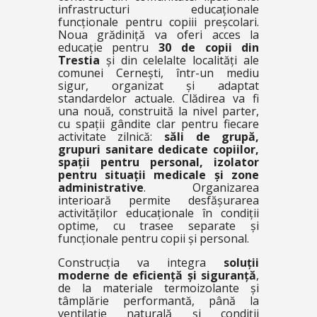
infrastructuri educaționale
funcționale pentru copiii preșcolari.
Noua grădiniță va oferi acces la
educație pentru
30 de copii din
Trestia
și din celelalte localități ale
comunei Cernești, într-un mediu
sigur, organizat și adaptat
standardelor actuale. Clădirea va fi
una nouă, construită la nivel parter,
cu spații gândite clar pentru fiecare
activitate zilnică:
săli de grupă,
grupuri sanitare dedicate copiilor,
spații pentru personal, izolator
pentru situații medicale și zone
administrative
. Organizarea
interioară permite desfășurarea
activităților educaționale în condiții
optime, cu trasee separate și
funcționale pentru copii și personal.
Construcția va integra
soluții
moderne de eficiență și siguranță
,
de la materiale termoizolante și
tâmplărie performantă, până la
ventilație naturală și condiții