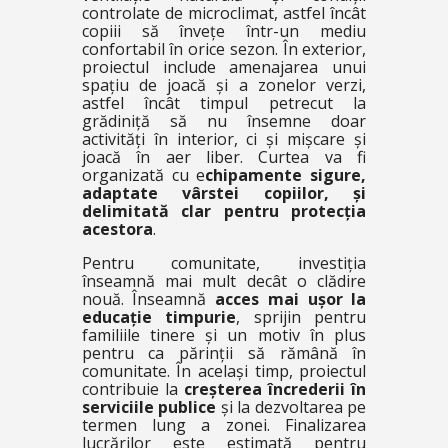
controlate de microclimat, astfel încât
copiii să învețe într-un mediu
confortabil în orice sezon. În exterior,
proiectul include amenajarea unui
spațiu de joacă și a zonelor verzi,
astfel încât timpul petrecut la
grădiniță să nu însemne doar
activități în interior, ci și mișcare și
joacă în aer liber. Curtea va fi
organizată cu e
chipamente sigure,
adaptate vârstei copiilor, și
delimitată clar pentru protecția
acestora
.
Pentru comunitate, investiția
înseamnă mai mult decât o clădire
nouă. Înseamnă
acces mai ușor la
educație timpurie
, sprijin pentru
familiile tinere și un motiv în plus
pentru ca părinții să rămână în
comunitate. În același timp, proiectul
contribuie la
creșterea încrederii în
serviciile publice
și la dezvoltarea pe
termen lung a zonei. Finalizarea
lucrărilor este estimată pentru