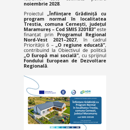
noiembrie 2028
.
Proiectul
„Înființare Grădiniță cu
program normal în localitatea
Trestia, comuna Cernești, județul
Maramureș – Cod SMIS 320183”
este
finanțat prin
Programul Regional
Nord-Vest 2021–2027
, în cadrul
Priorității 6 –
„O regiune educată”
,
contribuind la Obiectivul de politică
„O Europă mai socială”
, cu sprijinul
Fondului European de Dezvoltare
Regională
.