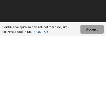
Pentru a vă ajuta să navigaţi cât mai bine, site-ul
Accept
utilizează cookie-uri.
COOKIE ȘI GDPR
ADR Nord-Vest © 2023 Toate drepturile rezervate! Investim în viitorul tău!
Proiect cofinanțat din Fondul European de Dezvoltare
Regională prin Programul Operațional Regional 2014-2020. Conţinutul
acestui material nu reprezintă în mod obligatoriu poziţia oficială a Uniunii
Europene sau a Guvernului României. Pentru informații detaliate despre
celelalte programe cofinanțate de Uniunea Europeană, vă invităm să
vizitați
www.fonduri-ue.ro
.