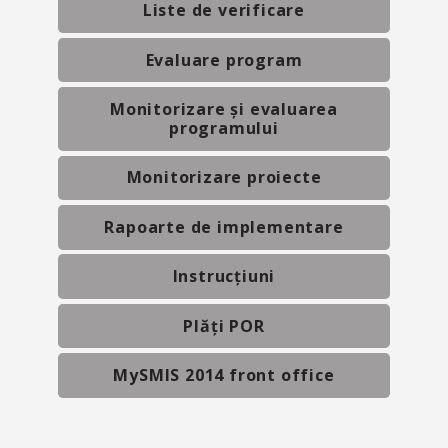
Liste de verificare
Evaluare program
Monitorizare și evaluarea
programului
Monitorizare proiecte
Rapoarte de implementare
Instrucțiuni
Plăți POR
MySMIS 2014 front office