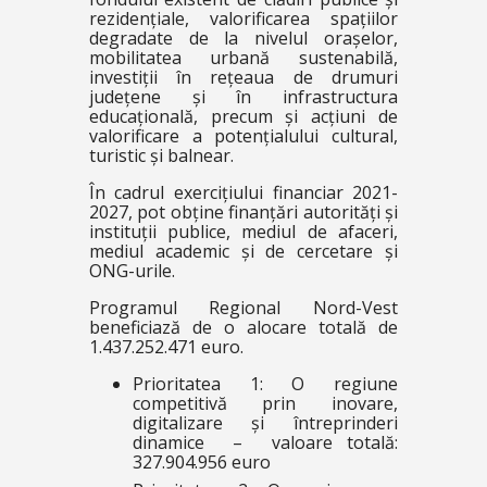
rezidențiale, valorificarea spațiilor
degradate de la nivelul orașelor,
mobilitatea urbană sustenabilă,
investiții în rețeaua de drumuri
județene și în infrastructura
educațională, precum și acțiuni de
valorificare a potențialului cultural,
turistic și balnear.
În cadrul exercițiului financiar 2021-
2027, pot obține finanțări autorități și
instituții publice, mediul de afaceri,
mediul academic și de cercetare și
ONG-urile.
Programul Regional Nord-Vest
beneficiază de o alocare totală de
1.437.252.471 euro.
Prioritatea 1: O regiune
competitivă prin inovare,
digitalizare și întreprinderi
dinamice – valoare totală:
327.904.956 euro