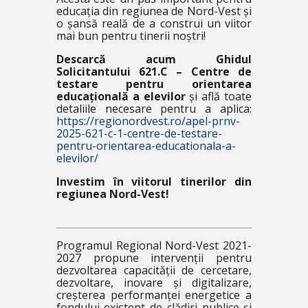
educația din regiunea de Nord-Vest și
o șansă reală de a construi un viitor
mai bun pentru tinerii noștri!
Descarcă acum Ghidul
Solicitantului 621.C – Centre de
testare pentru orientarea
educațională a elevilor
și află toate
detaliile necesare pentru a aplica:
https://regionordvest.ro/apel-prnv-
2025-621-c-1-centre-de-testare-
pentru-orientarea-educationala-a-
elevilor/
Investim în viitorul tinerilor din
regiunea Nord-Vest!
Programul Regional Nord-Vest 2021-
2027 propune intervenții pentru
dezvoltarea capacității de cercetare,
dezvoltare, inovare și digitalizare,
creșterea performanței energetice a
fondului existent de clădiri publice și