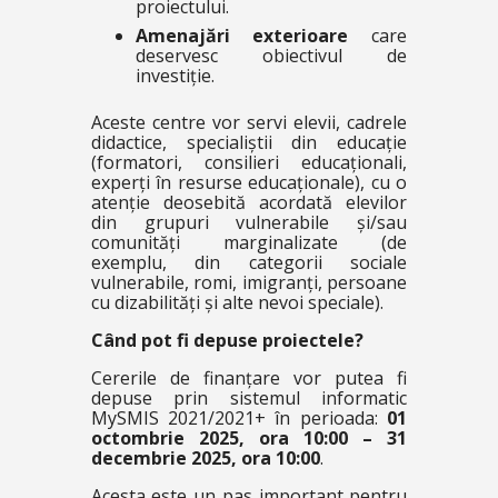
proiectului.
Amenajări exterioare
care
deservesc obiectivul de
investiție.
Aceste centre vor servi elevii, cadrele
didactice, specialiștii din educație
(formatori, consilieri educaționali,
experți în resurse educaționale), cu o
atenție deosebită acordată elevilor
din grupuri vulnerabile și/sau
comunități marginalizate (de
exemplu, din categorii sociale
vulnerabile, romi, imigranți, persoane
cu dizabilități și alte nevoi speciale).
Când pot fi depuse proiectele?
Cererile de finanțare vor putea fi
depuse prin sistemul informatic
MySMIS 2021/2021+ în perioada:
01
octombrie 2025, ora 10:00 – 31
decembrie 2025, ora 10:00
.
Acesta este un pas important pentru