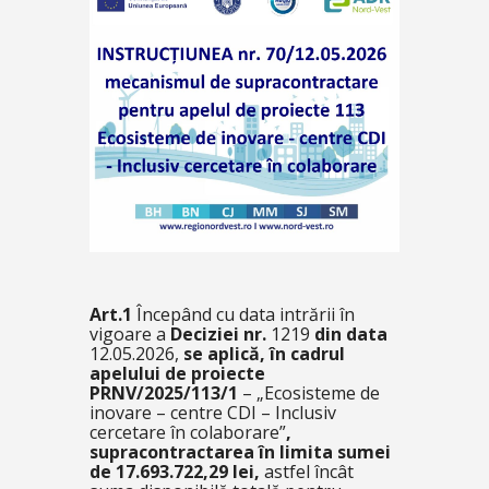
Art.1
Începând cu data intrării în
vigoare a
Deciziei nr.
1219
din data
12.05.2026,
se aplică, în cadrul
apelului de proiecte
PRNV/2025/113/1
– „Ecosisteme de
inovare – centre CDI – Inclusiv
cercetare în colaborare”
,
supracontractarea în limita sumei
de 17.693.722,29 lei,
astfel încât