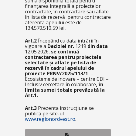
suma disponibilă totală pentru
finanțarea integrală a proiectelor
contractate, în contractare sau aflate
în lista de rezervă pentru contractare
aferentă apelului este de
134.570.510,59 lei
.
Art.2
Începând cu data intrării în
vigoare a
Deciziei nr.
1219
din data
12.05.2026,
se continuă
contractarea pentru proiectele
selectate și aflate pe lista de
rezervă în cadrul apelului de
proiecte PRNV/2025/113/1
–
Ecosisteme de inovare – centre CDI –
Inclusiv cercetare în colaborare
,
în
limita sumei totale prevăzută la
Art.1.
Art.3
Prezenta instrucțiune se
publică pe site-ul
www.regionordvest.ro
.