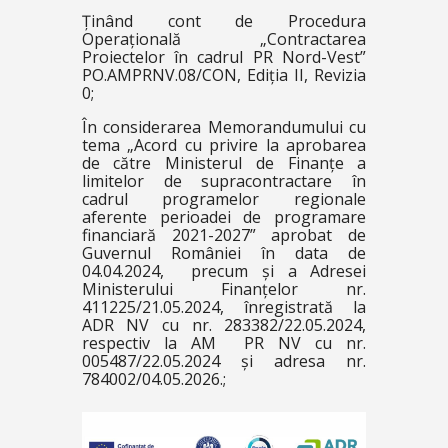
Ținând cont de Procedura
Operațională „Contractarea
Proiectelor în cadrul PR Nord-Vest”
PO.AMPRNV.08/CON, Ediția II, Revizia
0;
În considerarea Memorandumului cu
tema „Acord cu privire la aprobarea
de către Ministerul de Finanțe a
limitelor de supracontractare în
cadrul programelor regionale
aferente perioadei de programare
financiară 2021-2027” aprobat de
Guvernul României în data de
04.04.2024, precum și a Adresei
Ministerului Finanțelor nr.
411225/21.05.2024, înregistrată la
ADR NV cu nr. 283382/22.05.2024,
respectiv la AM PR NV cu nr.
005487/22.05.2024 și adresa nr.
784002/04.05.2026.;