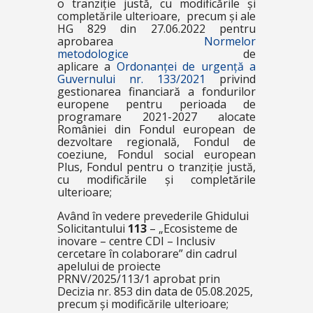
o tranziție justă, cu modificările și
completările ulterioare, precum și ale
HG 829 din 27.06.2022 pentru
aprobarea
Normelor
metodologice
de
aplicare a
Ordonanței de urgență a
Guvernului nr. 133/2021
privind
gestionarea financiară a fondurilor
europene pentru perioada de
programare 2021-2027 alocate
României din Fondul european de
dezvoltare regională, Fondul de
coeziune, Fondul social european
Plus, Fondul pentru o tranziție justă,
cu modificările și completările
ulterioare;
Având în vedere prevederile Ghidului
Solicitantului
113
–
„Ecosisteme de
inovare – centre CDI – Inclusiv
cercetare în colaborare”
din cadrul
apelului de proiecte
PRNV/2025/113/1 aprobat prin
Decizia nr. 853 din data de 05.08.2025,
precum și modificările ulterioare;