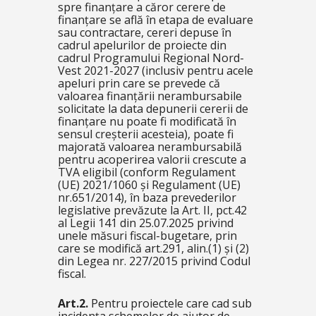
spre finanțare a căror cerere de
finanțare se află în etapa de evaluare
sau contractare, cereri depuse în
cadrul apelurilor de proiecte din
cadrul Programului Regional Nord-
Vest 2021-2027 (inclusiv pentru acele
apeluri prin care se prevede că
valoarea finanțării nerambursabile
solicitate la data depunerii cererii de
finanțare nu poate fi modificată în
sensul creșterii acesteia), poate fi
majorată valoarea nerambursabilă
pentru acoperirea valorii crescute a
TVA eligibil (conform Regulament
(UE) 2021/1060 și Regulament (UE)
nr.651/2014), în baza prevederilor
legislative prevăzute la Art. II, pct.42
al Legii 141 din 25.07.2025 privind
unele măsuri fiscal-bugetare, prin
care se modifică art.291, alin.(1) și (2)
din Legea nr. 227/2015 privind Codul
fiscal.
Art.2.
Pentru proiectele care cad sub