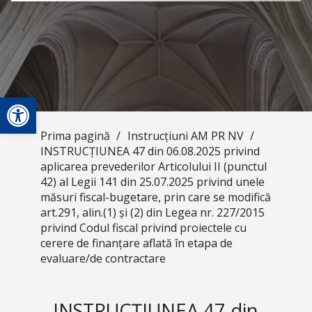
Deschide bara de unelte
Prima pagină
/
Instrucțiuni AM PR NV
/
INSTRUCȚIUNEA 47 din 06.08.2025 privind
aplicarea prevederilor Articolului II (punctul
42) al Legii 141 din 25.07.2025 privind unele
măsuri fiscal-bugetare, prin care se modifică
art.291, alin.(1) și (2) din Legea nr. 227/2015
privind Codul fiscal privind proiectele cu
cerere de finanțare aflată în etapa de
evaluare/de contractare
INSTRUCȚIUNEA 47 din