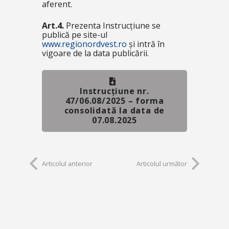
aferent.
Art.4.
Prezenta Instrucțiune se
publică pe site-ul
www.regionordvest.ro
și intră în
vigoare de la data publicării.
Instrucțiune nr.
47/06.08/2025 – forma
consolidată la data de
07.08.2025
Articolul anterior
Articolul următor