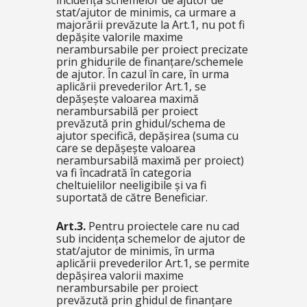
incidența schemelor de ajutor de
stat/ajutor de minimis, ca urmare a
majorării prevăzute la Art.1, nu pot fi
depășite valorile maxime
nerambursabile per proiect precizate
prin ghidurile de finanțare/schemele
de ajutor. În cazul în care, în urma
aplicării prevederilor Art.1, se
depășește valoarea maximă
nerambursabilă per proiect
prevăzută prin ghidul/schema de
ajutor specifică, depășirea (suma cu
care se depășește valoarea
nerambursabilă maximă per proiect)
va fi încadrată în categoria
cheltuielilor neeligibile și va fi
suportată de către Beneficiar.
Art.3.
Pentru proiectele care nu cad
sub incidența schemelor de ajutor de
stat/ajutor de minimis, în urma
aplicării prevederilor Art.1, se permite
depășirea valorii maxime
nerambursabile per proiect
prevăzută prin ghidul de finanțare