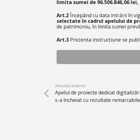
limita sumei de 96.506.846,06 lei,
Art.2
Începând cu data intrării în vi
selectate în cadrul apelului de 
de patrimoniu,
în limita sumei prevă
Art.3
Prezenta instrucțiune se publi
Articolul anterior
Apelul de proiecte dedicat digitalizări
s-a încheiat cu rezultate remarcabile