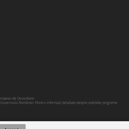
 European de Dezvoltare
a Guvernului României. Pentru informații detaliate despre celelalte programe