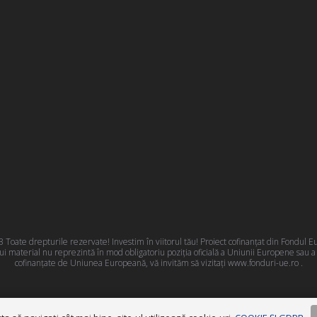
oate drepturile rezervate! Investim în viitorul tău! Proiect cofinanțat din Fondul
 material nu reprezintă în mod obligatoriu poziţia oficială a Uniunii Europene sau 
cofinanțate de Uniunea Europeană, vă invităm să vizitați
www.fonduri-ue.ro
.
Termeni și condiții
|
Politica GDPR
|
Cookies