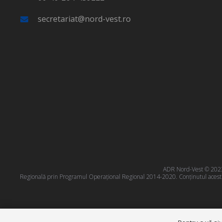
secretariat@nord-vest.ro
ADR Nord-Vest © 2023 T
Regională prin Programul Operațional Regional 2014-2020. Conţinutul acestui