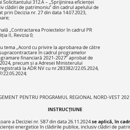
Solicitantului 312.A – „Sprijinirea eficienței
siv clădiri de patrimoniu” din cadrul apelului de
prin Decizia nr. 27 din data 14.07.2023,
oare;
ală „Contractarea Proiectelor în cadrul PR
a II, Revizia 0;
tema „Acord cu privire la aprobarea de către
e supracontractare în cadrul programelor
ogramare financiară 2021-2027” aprobat de
2024, precum și a Adresei Ministerului
nregistrată la ADR NV cu nr.283382/22.05.2024,
7/22.05.2024;
GEMENT PENTRU PROGRAMUL REGIONAL NORD-VEST 2021-2
INSTRUCȚIUNE
goare a Deciziei nr. 587 din data 26.11.2024
se aplică, în cad
icienței energetice în clădirile publice, inclusiv clădiri de pat