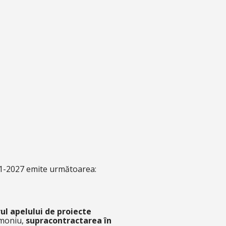
027 emite următoarea:
rul apelului de proiecte
rimoniu,
supracontractarea în