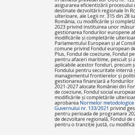
asigurarea eficientizării procesului
destinate dezvoltării regionale în R
ulterioare, ale Legii nr. 315 din 28 
România, cu modificările și completăr
2023 privind instituirea unor măsuri 
gestionarea fondurilor europene afe
modificările și completările ulterio
Parlamentului European și al Consiliu
comune privind Fondul european de
Plus, Fondul de coeziune, Fondul pe
pentru afaceri maritime, pescuit și 
aplicabile acestor fonduri, precum și
Fondului pentru securitate internă ș
managementul frontierelor și politi
gestionarea financiară a fonduril
2021-2027 alocate României din Fon
de coeziune, Fondul social european 
modificările și completările ulterio
aprobarea
Normelor metodologice
Guvernului nr. 133/2021
privind ges
pentru perioada de programare 202
de dezvoltare regională, Fondul de 
pentru o tranziție justă, cu modificăr