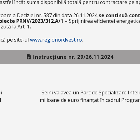
astfel încât suma disponibilă totală pentru contractare pe ap
goare a Deciziei nr. 587 din data 26.11.2024
se continuă con
proiecte PRNV/2023/312.A/1
– Sprijinirea eficienței energetice 
zută la Art. 1
.
că pe site-ul
www.regionordvest.ro
.
Instrucțiune nr. 29/26.11.2024
i
Seini va avea un Parc de Specializare Intel
!
milioane de euro finanțat în cadrul Progr