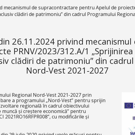
/
 mecanismul de supracontractare pentru Apelul de proiecte
, inclusiv clădiri de patrimoniu” din cadrul Programului Regi
in 26.11.2024 privind mecanismul 
te PRNV/2023/312.A/1 „Sprijinirea 
lusiv clădiri de patrimoniu” din cadr
Nord-Vest 2021-2027
ului Regional Nord-Vest 2021-2027 prin
obare a programului „Nord-Vest” pentru sprijin
voltare regională în cadrul obiectivului
de muncă și creștere economică” pentru
I 2021RO16RFPR008”, cu modificările și
 din 29 iulie 2020 privind unele măsuri pentru