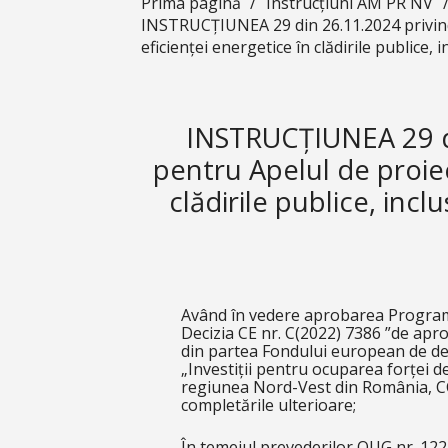
Prima pagină
/
Instrucțiuni AM PR NV
INSTRUCȚIUNEA 29 din 26.11.2024 privind
eficienței energetice în clădirile publice
INSTRUCȚIUNEA 29 d
pentru Apelul de proiec
clădirile publice, inc
Având în vedere aprobarea Program
Decizia CE nr. C(2022) 7386 ”de apr
din partea Fondului european de dez
„Investiții pentru ocuparea forței 
regiunea Nord-Vest din România, CC
completările ulterioare;
În temeiul prevederilor OUG nr. 122