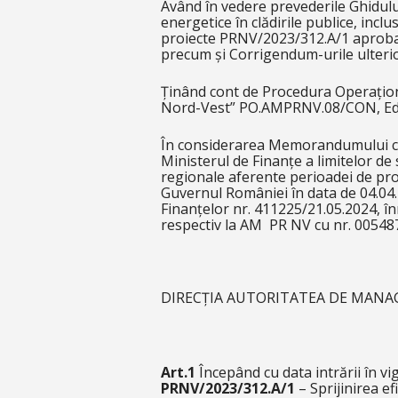
Având în vedere prevederile Ghidului 
energetice în clădirile publice, inclu
proiecte PRNV/2023/312.A/1 aprobat 
precum și Corrigendum-urile ulteri
Ținând cont de Procedura Operațion
Nord-Vest” PO.AMPRNV.08/CON, Ediți
În considerarea Memorandumului cu 
Ministerul de Finanțe a limitelor d
regionale aferente perioadei de pr
Guvernul României în data de 04.04.
Finanțelor nr. 411225/21.05.2024, î
respectiv la AM PR NV cu nr. 00548
DIRECȚIA AUTORITATEA DE MANA
Art.1
Începând cu data intrării în vi
PRNV/2023/312.A/1
– Sprijinirea ef