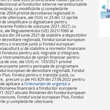
 decizional al fondurilor externe nerambursabile
omânia, cu modificările și completările
iunie 2004 privind dezvoltarea regională în
ile ulterioare, ale OUG nr.23 din 12 aprilie
de simplificare și digitalizare pentru
rente Politicii de coeziune 2021-2027, cu
are, ale Regulamentului (UE) 2021/1060 al
lui din 24 iunie 2021 de stabilire a dispozițiilor
 dezvoltare regională, Fondul social european
ntru o tranziție justă și Fondul european
acvacultură și de stabilire a normelor financiare
 Fondului pentru azil, migrație și integrare,
i Instrumentului de sprijin financiar pentru
ca de vize, ale OUG nr. 133/2021 privind
or europene pentru perioada de programare
dul european de dezvoltare regională, Fondul
Plus, Fondul pentru o tranziție justă, cu
are, precum și ale HG 829 din 27.06.2022 pentru
de aplicare a
Ordonanței de urgență a
tionarea financiară a fondurilor europene
1-2027 alocate României din Fondul european
coeziune, Fondul social european Plus, Fondul
ile și completările ulterioare;