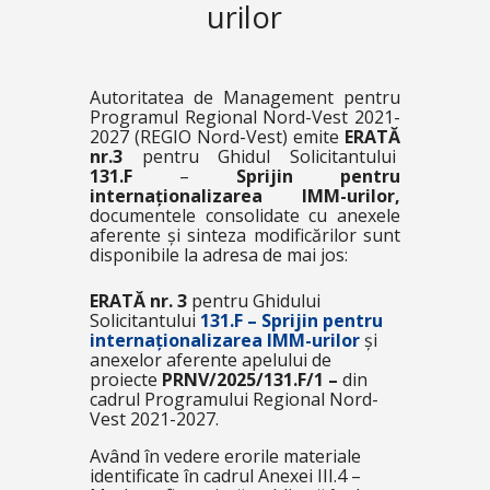
urilor
Autoritatea de Management pentru
Programul Regional Nord-Vest 2021-
2027 (REGIO Nord-Vest) emite
ERATĂ
nr.3
pentru Ghidul Solicitantului
131.F
–
Sprijin pentru
internaționalizarea IMM-urilor,
documentele consolidate cu anexele
aferente și sinteza modificărilor sunt
disponibile la adresa de mai jos:
ERATĂ nr. 3
pentru Ghidului
Solicitantului
131.F – Sprijin pentru
internaționalizarea IMM-urilor
și
anexelor aferente apelului de
proiecte
PRNV/2025/131.F/1 –
din
cadrul Programului Regional Nord-
Vest 2021-2027.
Având în vedere erorile materiale
identificate în cadrul
Anexei III.4 –