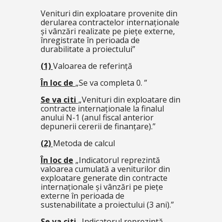
Venituri din exploatare provenite din
derularea contractelor internaționale
și vânzări realizate pe piețe externe,
înregistrate în perioada de
durabilitate a proiectului”
(1)
Valoarea de referință
În loc de
„Se va completa 0. ”
Se va citi
„Venituri din exploatare din
contracte internaționale la finalul
anului N-1 (anul fiscal anterior
depunerii cererii de finanțare).”
(2)
Metoda de calcul
În loc de
„
Indicatorul reprezintă
valoarea cumulată a veniturilor din
exploatare generate din contracte
internaționale și vânzări pe piețe
externe în perioada de
sustenabilitate a proiectului (3 ani).”
Se va citi
„Indicatorul reprezintă