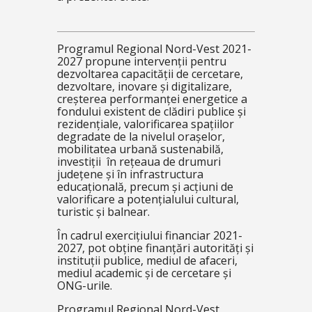
Programul Regional Nord-Vest 2021-
2027 propune intervenții pentru
dezvoltarea capacității de cercetare,
dezvoltare, inovare și digitalizare,
creșterea performanței energetice a
fondului existent de clădiri publice și
rezidențiale, valorificarea spațiilor
degradate de la nivelul orașelor,
mobilitatea urbană sustenabilă,
investiții în rețeaua de drumuri
județene și în infrastructura
educațională, precum și acțiuni de
valorificare a potențialului cultural,
turistic și balnear.
În cadrul exercițiului financiar 2021-
2027, pot obține finanțări autorități și
instituții publice, mediul de afaceri,
mediul academic și de cercetare și
ONG-urile.
Programul Regional Nord-Vest