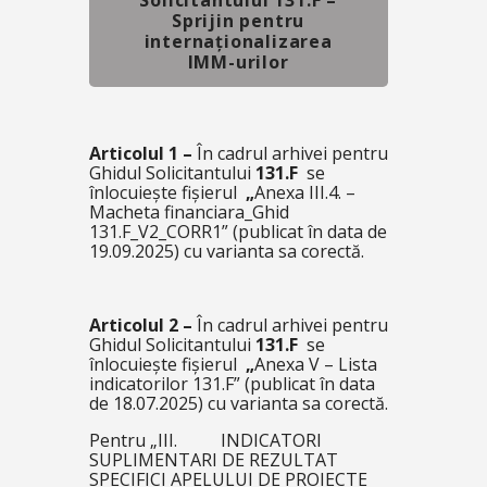
Sprijin pentru
internaționalizarea
IMM-urilor
Articolul 1 –
În cadrul arhivei pentru
Ghidul Solicitantului
131.F
se
înlocuiește fișierul
„
Anexa III.4. –
Macheta financiara_Ghid
131.F_V2_CORR1”
(publicat în data de
19.09.2025) cu varianta sa corectă.
Articolul 2 –
În cadrul arhivei pentru
Ghidul Solicitantului
131.F
se
înlocuiește fișierul
„
Anexa V – Lista
indicatorilor 131.F”
(publicat în data
de 18.07.2025) cu varianta sa corectă.
Pentru
„III. INDICATORI
SUPLIMENTARI DE REZULTAT
SPECIFICI APELULUI DE PROIECTE