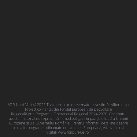
ADR Nord-Vest © 2023 Toate drepturile rezervate! Investim în viitorul tău!
Proiect cofinanțat din Fondul European de Dezvoltare
Regională prin Programul Operațional Regional 2014-2020. Conţinutul
acestui material nu reprezintă în mod obligatoriu poziţia oficială a Uniunii
Europene sau a Guvernului României. Pentru informații detaliate despre
celelalte programe cofinanțate de Uniunea Europeană, vă invităm să
vizitați
www.fonduri-ue.ro
.