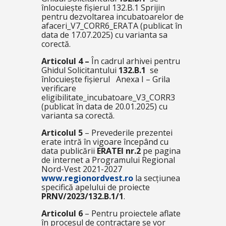
înlocuiește fișierul
132.B.1 Sprijin
pentru dezvoltarea incubatoarelor de
afaceri_V7_CORR6_ERATA
(publicat în
data de 17.07.2025) cu varianta sa
corectă.
Articolul 4 –
În cadrul arhivei pentru
Ghidul Solicitantului
132.B.1
se
înlocuiește fișierul
Anexa I – Grila
verificare
eligibilitate_incubatoare_V3_CORR3
(publicat în data de 20.01.2025) cu
varianta sa corectă.
Articolul 5
– Prevederile prezentei
erate intră în vigoare începând cu
data publicării
ERATEI
nr.2
pe pagina
de internet a Programului Regional
Nord-Vest 2021-2027
www.regionordvest.ro
la secțiunea
specifică apelului de proiecte
PRNV/2023/132.B.1/1
.
Articolul 6
– Pentru proiectele aflate
în procesul de contractare se vor