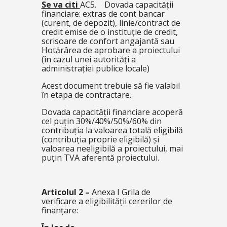
Se va citi
AC5. Dovada capacității
financiare: extras de cont bancar
(curent, de depozit), linie/contract de
credit emise de o instituție de credit,
scrisoare de confort angajantă sau
Hotărârea de aprobare a proiectului
(în cazul unei autorități a
administrației publice locale)
Acest document trebuie să fie valabil
în etapa de contractare.
Dovada capacității financiare acoperă
cel puțin 30%/40%/50%/60% din
contribuția la valoarea totală eligibilă
(contribuția proprie eligibilă) și
valoarea neeligibilă a proiectului, mai
puțin TVA aferentă proiectului.
Articolul 2 –
Anexa I Grila de
verificare a eligibilității cererilor de
finanțare: