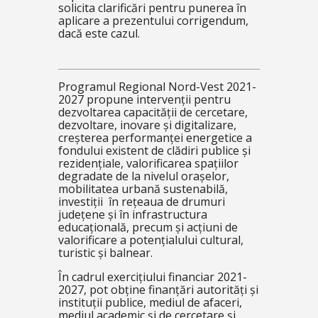
solicita clarificări pentru punerea în
aplicare a prezentului corrigendum,
dacă este cazul.
Programul Regional Nord-Vest 2021-
2027 propune intervenții pentru
dezvoltarea capacității de cercetare,
dezvoltare, inovare și digitalizare,
creșterea performanței energetice a
fondului existent de clădiri publice și
rezidențiale, valorificarea spațiilor
degradate de la nivelul orașelor,
mobilitatea urbană sustenabilă,
investiții în rețeaua de drumuri
județene și în infrastructura
educațională, precum și acțiuni de
valorificare a potențialului cultural,
turistic și balnear.
În cadrul exercițiului financiar 2021-
2027, pot obține finanțări autorități și
instituții publice, mediul de afaceri,
mediul academic și de cercetare și