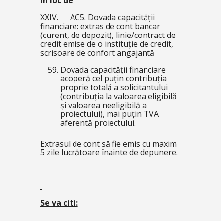
În loc de
XXIV. AC5. Dovada capacității
financiare: extras de cont bancar
(curent, de depozit), linie/contract de
credit emise de o instituție de credit,
scrisoare de confort angajantă
Dovada capacității financiare
acoperă cel puțin contribuția
proprie totală a solicitantului
(contribuția la valoarea eligibilă
și valoarea neeligibilă a
proiectului), mai puțin TVA
aferentă proiectului.
Extrasul de cont să fie emis cu maxim
5 zile lucrătoare înainte de depunere.
Se va citi: