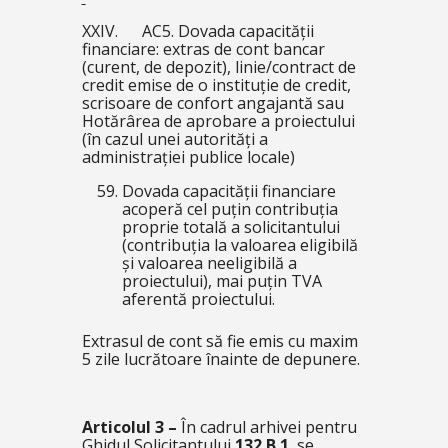
XXIV. AC5. Dovada capacității
financiare: extras de cont bancar
(curent, de depozit), linie/contract de
credit emise de o instituție de credit,
scrisoare de confort angajantă sau
Hotărârea de aprobare a proiectului
(în cazul unei autorități a
administrației publice locale)
Dovada capacității financiare
acoperă cel puțin contribuția
proprie totală a solicitantului
(contribuția la valoarea eligibilă
și valoarea neeligibilă a
proiectului), mai puțin TVA
aferentă proiectului.
Extrasul de cont să fie emis cu maxim
5 zile lucrătoare înainte de depunere.
Articolul 3 –
În cadrul arhivei pentru
Ghidul Solicitantului
132.B.1
se