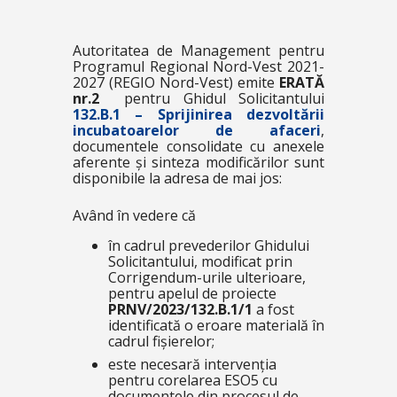
Autoritatea de Management pentru
Programul Regional Nord-Vest 2021-
2027 (REGIO Nord-Vest) emite
ERATĂ
nr.2
pentru Ghidul Solicitantului
132.B.1 – Sprijinirea dezvoltării
incubatoarelor de afaceri
,
documentele consolidate cu anexele
aferente și sinteza modificărilor sunt
disponibile la adresa de mai jos:
Având în vedere că
în cadrul prevederilor Ghidului
Solicitantului, modificat prin
Corrigendum-urile ulterioare,
pentru apelul de proiecte
PRNV/2023/132.B.1/1
a fost
identificată o eroare materială în
cadrul fișierelor;
este necesară intervenția
pentru corelarea ESO5 cu
documentele din procesul de