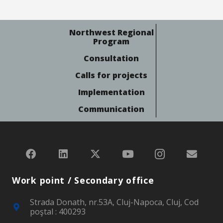
Northwest Regional
Program
Consultation
Calls for projects
Implementation
Communication
Work point / Secondary office
Strada Donath, nr.53A, Cluj-Napoca, Cluj, Cod
poştal : 400293