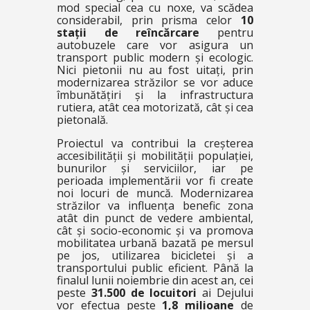
mod special cea cu noxe, va scădea
considerabil, prin prisma celor
10
stații de reîncărcare
pentru
autobuzele care vor asigura un
transport public modern și ecologic.
Nici pietonii nu au fost uitați, prin
modernizarea străzilor se vor aduce
îmbunătățiri și la infrastructura
rutiera, atât cea motorizată, cât și cea
pietonală.
Proiectul va contribui la creșterea
accesibilității și mobilității populației,
bunurilor și serviciilor, iar pe
perioada implementării vor fi create
noi locuri de muncă. Modernizarea
străzilor va influența benefic zona
atât din punct de vedere ambiental,
cât și socio-economic și va promova
mobilitatea urbană bazată pe mersul
pe jos, utilizarea bicicletei și a
transportului public eficient. Până la
finalul lunii noiembrie din acest an, cei
peste
31.500 de locuitori
ai Dejului
vor efectua peste
1,8 milioane
de